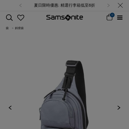
夏日限時優惠: 精選行李箱低至6折
0
袋
斜揹袋