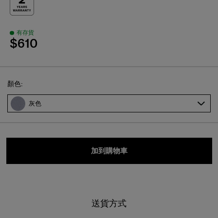
有存貨
$610
Select
顏色:
灰色
加到購物車
送貨方式