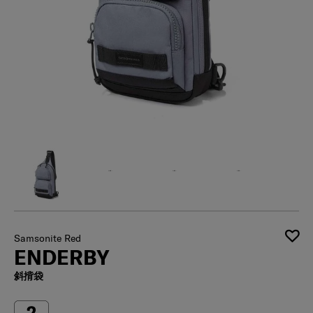
Samsonite Red
ENDERBY
斜揹袋