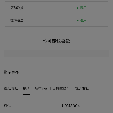
店舖取貨
適用
標準運送
適用
你可能也喜歡
顯示更多
產品特點
規格
航空公司手提行李指引
商品條碼
規格
SKU
UJ9*48004