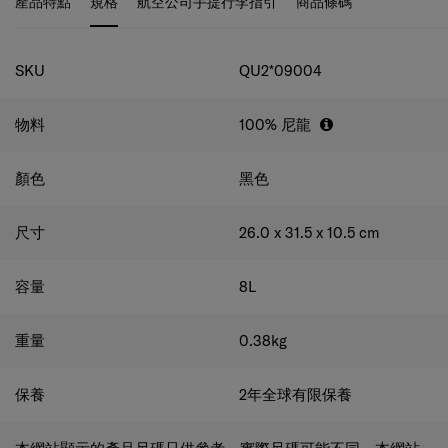
產品特點
規格
航空公司手提行李指引
商品條碼
規格
SKU
QU2*09004
物料
100% 尼龍
顏色
黑色
尺寸
26.0 x 31.5 x 10.5
cm
容量
8
L
重量
0.38
kg
保養
2年全球有限保養