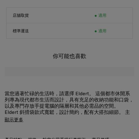
店舖取貨
適用
標準運送
適用
你可能也喜歡
當您過著忙碌的生活時，請選擇 Eldert。 這個都市休閒系
列專為現代都市生活而設計，具有充足的收納功能和口袋，
以及專門存放手提電腦的隔層和其他必需品的空間。
Eldert 斜揹袋款式寬鬆，設計簡約，配有大搭扣細節。 主
隔層有拉鍊，可確保您的物品安全。 內部有多個口袋，正
顯示更多
面有一個磁性口袋，方便整理。