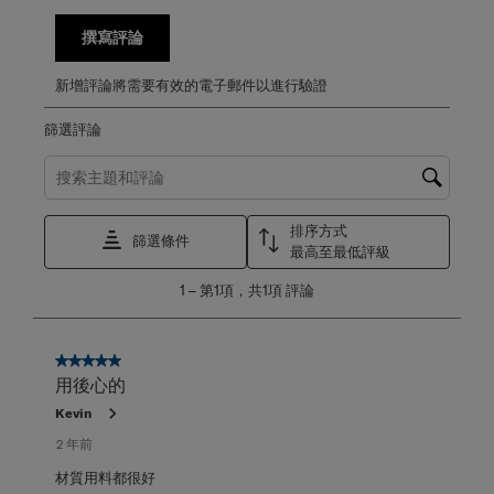
撰寫評論
新增評論將需要有效的電子郵件以進行驗證
篩選評論
搜尋主題和評論搜尋區域
排序方式
篩選條件
最高至最低評級
1
1
–
第1項，共1項
評論
至
第
1
項，
5星，共5星。
共
用後心的
1
Kevin
項
評
2 年前
論。
材質用料都很好