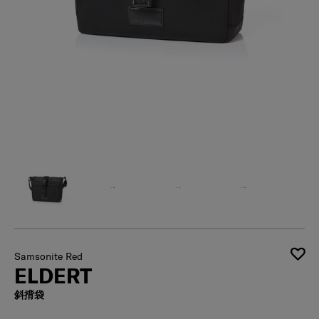
Samsonite Red
ELDERT
斜揹袋