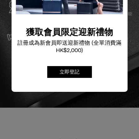
全球保修
Samsonite承諾提供全球保修服務，確保您的旅行裝備能
夠長久伴隨您身邊。
服務與維修
獲取會員限定迎新禮物
我們以最優質的物料製造產品，並提供可靠的服務支援，
註冊成為新會員即送迎新禮物 (全單消費滿
確保無論任何情況，您的旅程始終領先一步。
HK$2,000)
立即登記