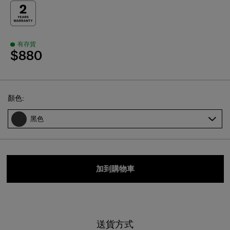
有存貨
$880
Select
顏色:
黑色
加到購物車
送貨方式