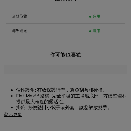
店舖取貨
適用
標準運送
適用
你可能也喜歡
個性護角:
有效保護行李，避免刮擦和碰撞。
Flat-Max™ 結構:
完全平坦的主隔層底部，方便整理和
提供最大程度的靈活性。
掛鉤:
方便懸掛小袋子或外套，讓您解放雙手。
簡約、時尚、現代 —— Zenpod 專為追求簡約與時尚生活的
頂部和側面手柄及側腳:
在提著或擺放行李時，享受更
顯示更多
您而打造。此系列的外觀以引人注目的寬拉桿設計為特色，
多靈活性。
與簡潔而現代的輪廓完美融合。其獨特的美學中結合了一系
列巧妙的功能，最大化實用性，確保您從出發到抵達都能享