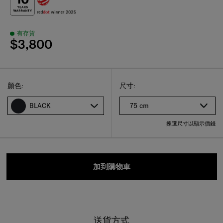
有存貨
$3,800
Select
選擇尺碼
Select
顏色:
尺寸:
75 cm
BLACK
揀選尺寸以顯示價錢
加到購物車
送貨方式