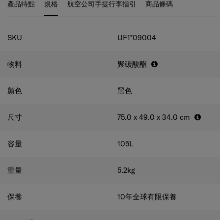
產品特點
規格
航空公司手提行李指引
商品條碼
受既奢華又輕鬆的旅行體驗。
規格
SKU
UF1*09004
物料
聚碳酸酯
顏色
黑色
尺寸
75.0 x 49.0 x 34.0
cm
容量
105
L
重量
5.2
kg
保養
10年全球有限保養