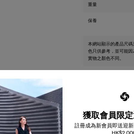
重量
保養
本網站顯示的產品尺碼
色只供參考，並可能因
實物之顏色不同。
獲取會員限定
註冊成為新會員即送迎新
HK$2,00