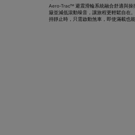
Aero-Trac™ 避震滑輪系統融合舒適
簸並減低滾動噪音，讓旅程更輕鬆自在
持靜止時，只需啟動煞車，即使滿載也