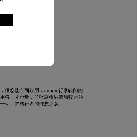
記
讓您能全面取用 Unimax 行李箱的內
用每一寸容量，並輕鬆收納體積較大的
一切」的旅行者的理想之選。