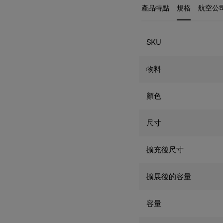
行者提供更完善的旅行體
產品特點
規格
航空公
規格
SKU
物料
顏色
尺寸
擴充後尺寸
擴展後的容量
容量