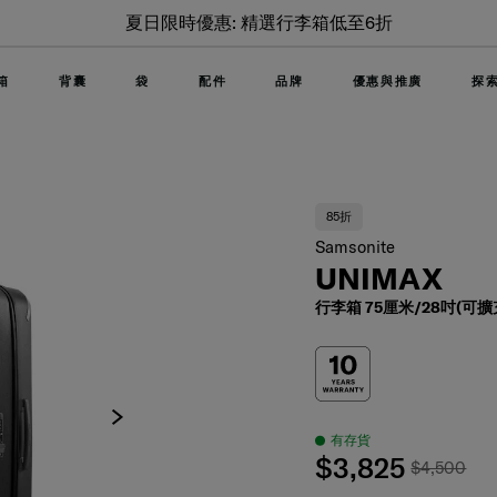
夏日限時優惠: 精選行李箱低至6折
箱
背囊
袋
配件
品牌
優惠與推廣
探
85折
Samsonite
UNIMAX
行李箱 75厘米/28吋(可擴
有存貨
$3,825
$4,500