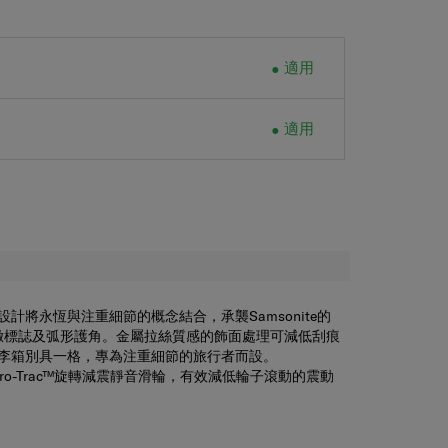
適用
適用
型設計將永恆與注重細節的概念結合，承襲Samsonite的
緻標誌及弧形護角。金屬拉絲質感的飾面處理可減低刮痕
列行李箱別具一格，專為注重細節的旅行者而設。
ero-Trac™旋轉減震靜音滑輪​，有效減低輪子滾動的震動
式滑輪鎖定按鈕，提升行李箱的便利性；前置口袋設計及
收納的靈活性。TSA海關密碼鎖及帶磁力拉鏈扣的防盜
。從設計、創新功能和細節，Unimax 系列行李箱為旅