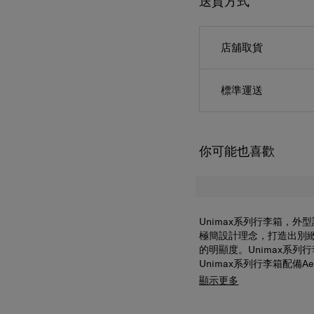
送貨方式
店舖取貨
標準運送
你可能也喜歡
Unimax系列行李箱，外
極簡設計理念，打造出別
的明顯度。Unimax系
Unimax系列行李箱配備A
及聲音。外箱頂部設內嵌
顯示更多
可擴充式設計，提高行李箱
拉鏈，提升行李箱的安全性