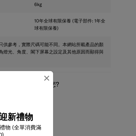
6
kg
10年全球有限保養 (電子部件: 1年全
球有限保養)
只供參考，實際尺碼可能不同。本網站所載產品的顏
為燈光、角度、閣下屏幕之設定及其他原因而顯得與
×
我們有什麼可以幫您?
迎新禮物
電郵
禮物 (全單消費滿
0)