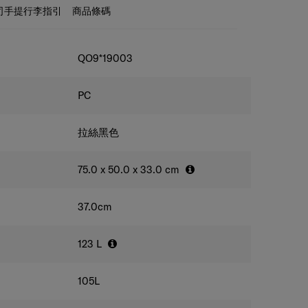
驗。
司手提行李指引
商品條碼
QO9*19003
PC
拉絲黑色
75.0 x 50.0 x 33.0
cm
37.0
cm
123
L
105
L