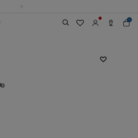
0
索
關閉
充)