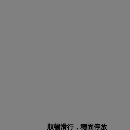
順暢滑行，穩固停放