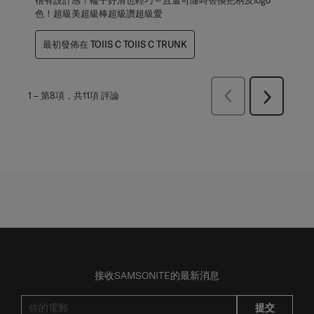
色！超級美超級棒超級讚超級愛
最初發佈在
TOIIS C TOIIS C TRUNK
上
1
–
第8項，共11項
評論
下
一
一
頁
頁
評
評
論
論
接收SAMSONITE的最新消息
提交