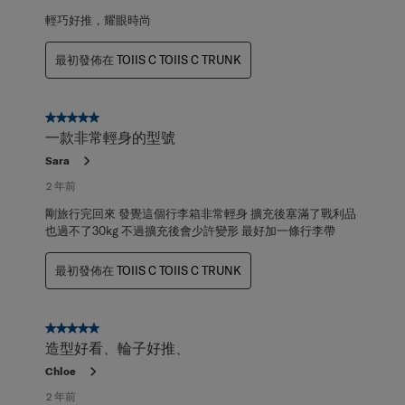
輕巧好推，耀眼時尚
最初發佈在
TOIIS C TOIIS C TRUNK
5星，共5星。
一款非常輕身的型號
Sara
2 年前
剛旅行完回來 發覺這個行李箱非常輕身 擴充後塞滿了戰利品
也過不了30kg 不過擴充後會少許變形 最好加一條行李帶
最初發佈在
TOIIS C TOIIS C TRUNK
5星，共5星。
造型好看、輪子好推、
Chloe
2 年前