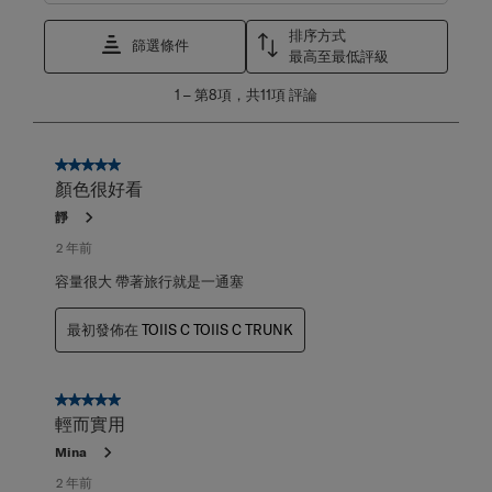
排序方式
篩選條件
最高至最低評級
1
1
–
第8項，共11項
評論
至
第
8
項，
5星，共5星。
共
顏色很好看
11
靜
項
評
2 年前
論。
容量很大 帶著旅行就是一通塞
最初發佈在
TOIIS C TOIIS C TRUNK
5星，共5星。
輕而實用
Mina
2 年前