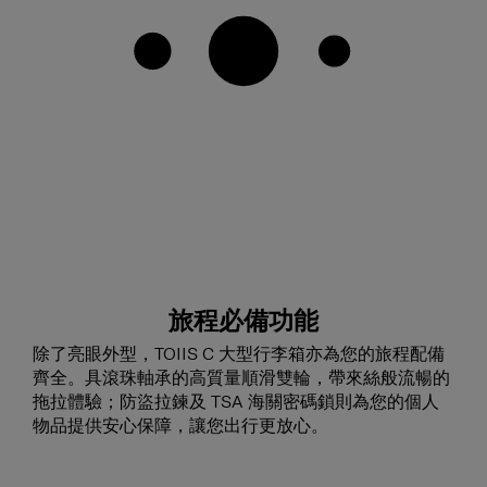
旅程必備功能
除了亮眼外型，TOIIS C 大型行李箱亦為您的旅程配備
齊全。具滾珠軸承的高質量順滑雙輪，帶來絲般流暢的
拖拉體驗；防盜拉鍊及 TSA 海關密碼鎖則為您的個人
物品提供安心保障，讓您出行更放心。