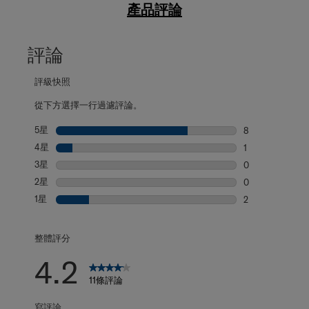
產品評論
評論
評級快照
從下方選擇一行過濾評論。
5星
星級
8
8 個評論帶有 5
4星
星級
1
1 個評論帶有 4
3星
星級
0
0 個評論帶有 3
2星
星級
0
0 個評論帶有 2
1星
星級
2
2 個評論帶有 1
整體評分
4.2
11條評論
寫評論