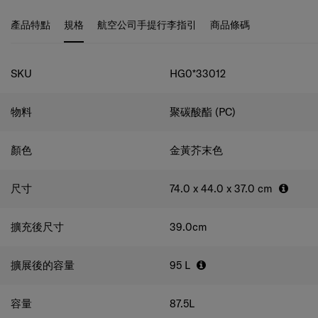
人物品，而可擴充式設計可讓您收拾時更靈活。行李箱的裡
格。配備高質量順滑雙輪設計，提高行李箱拖拉時的流暢舒
布設計別具特色，由紐約人氣插畫師Timothy Goodman親
適度。可擴充式設計可讓您收拾時更靈活。行李箱的裡布設
產品特點
規格
航空公司手提行李指引
商品條碼
自操刀，以環保為主題，為TOIIS加以點綴藝術氣色。TOIIS
計別具特色，由紐約人氣插畫師Timothy Goodman親自操
絕對是一個充滿有趣、色彩及玩意的設計，讓您展現獨一無
刀，以環保為主題，為TOIIS加以點綴藝術氣色。
規格
二的個人風格並為您的旅程增添歡樂色彩。
SKU
HG0*33012
物料
聚碳酸酯 (PC)
顏色
金黃芥末色
尺寸
74.0 x 44.0 x 37.0
cm
擴充後尺寸
39.0
cm
擴展後的容量
95
L
容量
87.5
L