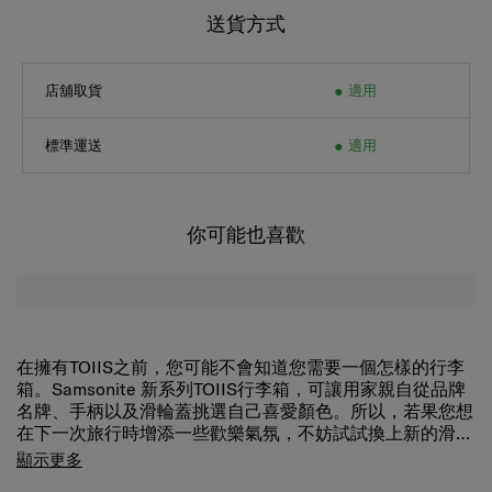
送貨方式
店舖取貨
適用
標準運送
適用
你可能也喜歡
在擁有TOIIS之前，您可能不會知道您需要一個怎樣的行李
箱。Samsonite 新系列TOIIS行李箱，可讓用家親自從品牌
名牌、手柄以及滑輪蓋挑選自己喜愛顏色。所以，若果您想
在下一次旅行時增添一些歡樂氣氛，不妨試試換上新的滑輪
蓋吧。配備高質量順滑雙輪設計，減少與地面的摩擦力，提
TOIIS 系列行李箱可讓用家親自從品牌名牌、滑輪蓋以及手
顯示更多
高行李箱拖拉時的流暢舒適度。防盜拉鍊安全地收起您的個
柄挑選自己喜愛顏色，讓行李箱展現屬於獨一無二的個人風