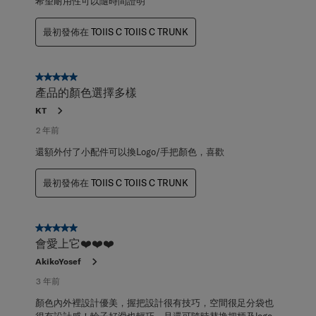
希望耐用性可以隨時間證明
最初發佈在
TOIIS C TOIIS C TRUNK
5星，共5星。
產品的顏色選擇多樣
KT
2 年前
還額外付了小配件可以換Logo/手把顏色，喜歡
最初發佈在
TOIIS C TOIIS C TRUNK
5星，共5星。
會愛上它❤️❤️❤️
AkikoYosef
3 年前
顏色內外裡設計優美，握把設計很有技巧，空間很足分袋也
很有設計感！輪子好滑也輕巧～且還可隨時替換把柄及logo