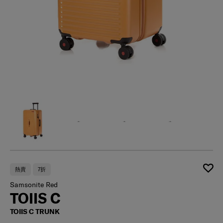
熱賣
7折
Samsonite Red
TOIIS C
TOIIS C TRUNK