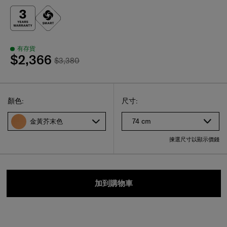
有存貨
$2,366
$3,380
Select
選擇尺碼
Select
顏色:
尺寸:
74 cm
金黃芥末色
揀選尺寸以顯示價錢
加到購物車