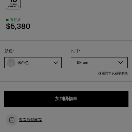
有存貨
$5,380
Select
選擇尺碼
Select
顏色:
尺寸:
69 cm
米白色
揀選尺寸以顯示價錢
加到購物車
查看店舖庫存