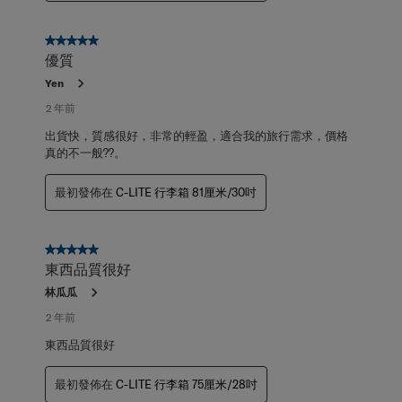
5星，共5星。
優質
Yen
2 年前
出貨快，質感很好，非常的輕盈，適合我的旅行需求，價格
真的不一般??。
最初發佈在
C-LITE 行李箱 81厘米/30吋
5星，共5星。
東西品質很好
林瓜瓜
2 年前
東西品質很好
最初發佈在
C-LITE 行李箱 75厘米/28吋