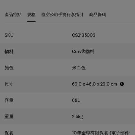
密，亦是Samsonite獨有的技術。
產品特點
規格
航空公司手提行李指引
商品條碼
規格
SKU
CS2*35003
物料
Curv®物料
顏色
米白色
尺寸
69.0 x 46.0 x 29.0
cm
容量
68
L
重量
2.5
kg
保養
10年全球有限保養 (電子部件: