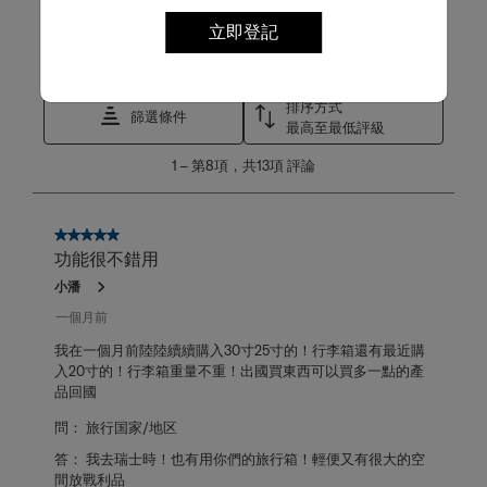
篩選評論
立即登記
搜尋主題和評論搜尋區域
排序方式
篩選條件
最高至最低評級
1
1
–
第8項，共13項
評論
至
第
8
項，
5星，共5星。
共
功能很不錯用
13
小潘
項
評
一個月前
論。
我在一個月前陸陸續續購入30寸25寸的！行李箱還有最近購
入20寸的！行李箱重量不重！出國買東西可以買多一點的產
品回國
問：
旅行国家/地区
答：
我去瑞士時！也有用你們的旅行箱！輕便又有很大的空
間放戰利品