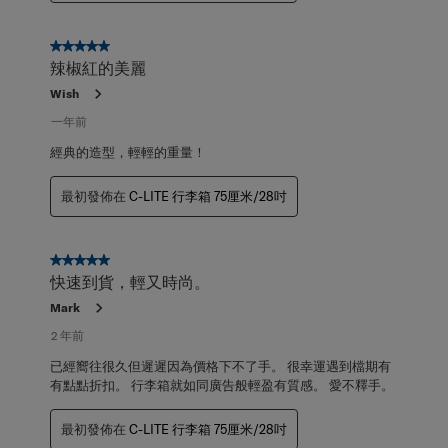
5星，共5星。
辣椒紅的美麗
Wish
一年前
經典的造型，輕輕的重量！
最初發佈在
C-LITE 行李箱 75厘米/28吋
5星，共5星。
快速到貨，輕又時尚。
Mark
2 年前
已經嚮往很久但遲遲因為價格下不了手。 很幸運遇到檔期有
有點點折扣。 行李箱就如同廣告般輕盈有質感。 愛不釋手。
最初發佈在
C-LITE 行李箱 75厘米/28吋