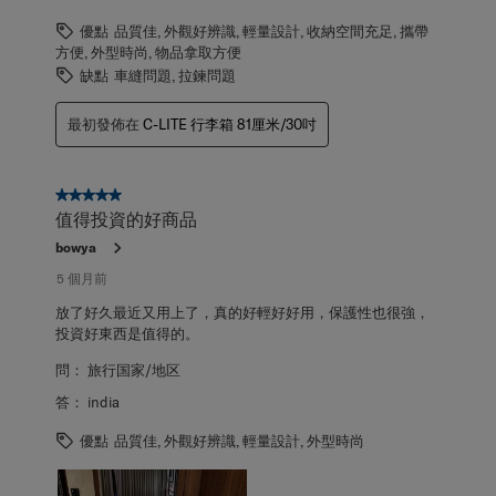
優點
品質佳, 外觀好辨識, 輕量設計, 收納空間充足, 攜帶
方便, 外型時尚, 物品拿取方便
缺點
車縫問題, 拉鍊問題
最初發佈在
C-LITE 行李箱 81厘米/30吋
5星，共5星。
值得投資的好商品
bowya
5 個月前
放了好久最近又用上了，真的好輕好好用，保護性也很強，
投資好東西是值得的。
問：
旅行国家/地区
答：
india
優點
品質佳, 外觀好辨識, 輕量設計, 外型時尚