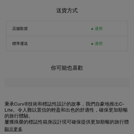
送貨方式
店舖取貨
適用
標準運送
適用
你可能也喜歡
秉承Curv®技術和標誌性設計的故事，我們自豪地推出C-
Lite。令人難以置信的輕盈和出色的舒適性，確保更加順暢
的旅行體驗。
屢獲殊榮的標誌性箱身設計現可確保提供更加順暢的旅行體
驗。 加長的雙拉捍和雙滑輪確保了極高的機動性和易用
顯示更多
性。 秉承CURV®編織技術，是C-Lite極致輕盈、堅韌的秘