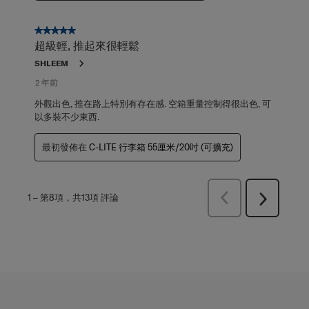
5星，共5星。
超級輕, 推起來很輕鬆
SHLEEM
2 年前
外觀出色, 推在路上特別有存在感. 空箱重量控制得很出色, 可
以多裝不少東西.
最初發佈在
C-LITE 行李箱 55厘米/20吋 (可擴充)
上
1
–
第8項，共13項
評論
下
一
一
頁
頁
評
評
論
論