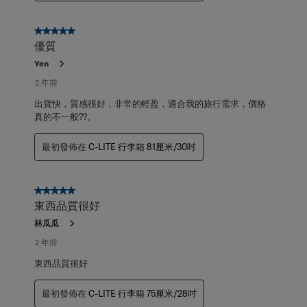
5星，共5星。
優質
Yen
2 年前
出貨快，質感很好，非常的輕盈，適合我的旅行需求，價格
真的不一般??。
最初發佈在
C-LITE 行李箱 81厘米/30吋
5星，共5星。
東西品質很好
林瓜瓜
2 年前
東西品質很好
最初發佈在
C-LITE 行李箱 75厘米/28吋