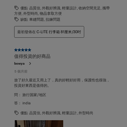
優點
品質佳, 外觀好辨識, 輕量設計, 收納空間充足, 攜帶
方便, 外型時尚, 物品拿取方便
缺點
車縫問題, 拉鍊問題
最初發佈在
C-LITE 行李箱 81厘米/30吋
5星，共5星。
值得投資的好商品
bowya
5 個月前
放了好久最近又用上了，真的好輕好好用，保護性也很強，
投資好東西是值得的。
問：
旅行国家/地区
答：
india
優點
品質佳, 外觀好辨識, 輕量設計, 外型時尚