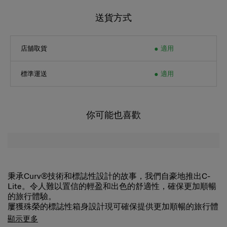
送貨方式
店舖取貨
適用
標準運送
適用
你可能也喜歡
秉承Curv®技術和標誌性設計的故事，我們自豪地推出C-
Lite。令人難以置信的輕盈和出色的舒適性，確保更加順暢
的旅行體驗。
屢獲殊榮的標誌性箱身設計現可確保提供更加順暢的旅行體
驗。 加長的雙拉捍和雙滑輪確保了極高的機動性和易用
顯示更多
性。 秉承CURV®編織技術，是C-Lite極致輕盈、堅韌的秘