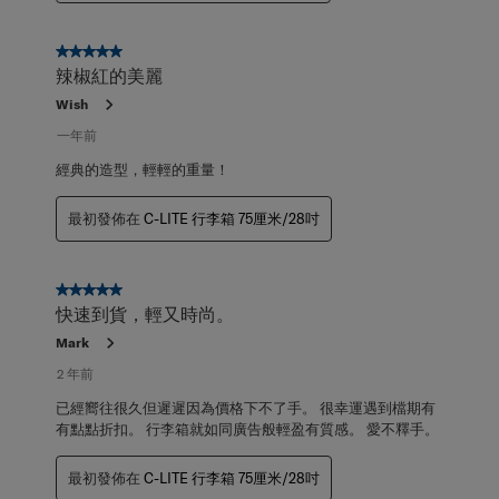
5星，共5星。
辣椒紅的美麗
Wish
一年前
經典的造型，輕輕的重量！
最初發佈在
C-LITE 行李箱 75厘米/28吋
5星，共5星。
快速到貨，輕又時尚。
Mark
2 年前
已經嚮往很久但遲遲因為價格下不了手。 很幸運遇到檔期有
有點點折扣。 行李箱就如同廣告般輕盈有質感。 愛不釋手。
最初發佈在
C-LITE 行李箱 75厘米/28吋