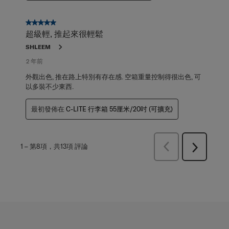
5星，共5星。
超級輕, 推起來很輕鬆
SHLEEM
2 年前
外觀出色, 推在路上特別有存在感. 空箱重量控制得很出色, 可
以多裝不少東西.
最初發佈在
C-LITE 行李箱 55厘米/20吋 (可擴充)
上
1
–
第8項，共13項
評論
下
一
一
頁
頁
評
評
論
論