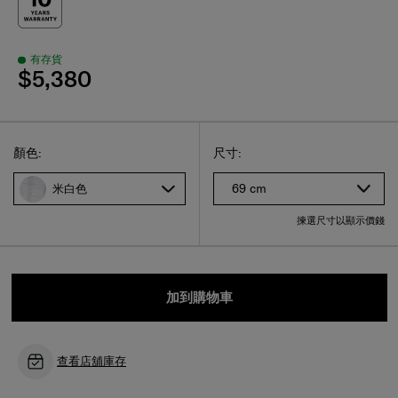
有存貨
$5,380
Select
選擇尺碼
Select
顏色:
尺寸:
69 cm
米白色
揀選尺寸以顯示價錢
加到購物車
查看店舖庫存