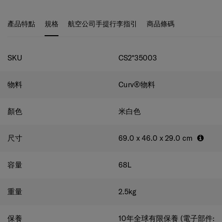
密，亦是Samsonite獨有的技術。
產品特點
規格
航空公司手提行李指引
商品條碼
規格
SKU
CS2*35003
物料
Curv®物料
顏色
米白色
尺寸
69.0 x 46.0 x 29.0
cm
容量
68
L
重量
2.5
kg
保養
10年全球有限保養 (電子部件: