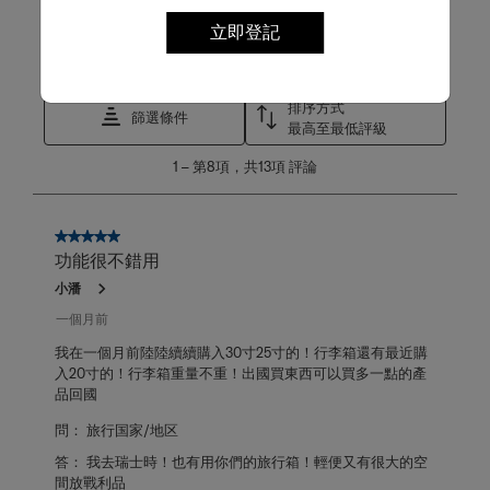
篩選評論
立即登記
搜尋主題和評論搜尋區域
排序方式
篩選條件
最高至最低評級
1
1
–
第8項，共13項
評論
至
第
8
項，
5星，共5星。
共
功能很不錯用
13
小潘
項
評
一個月前
論。
我在一個月前陸陸續續購入30寸25寸的！行李箱還有最近購
入20寸的！行李箱重量不重！出國買東西可以買多一點的產
品回國
問：
旅行国家/地区
答：
我去瑞士時！也有用你們的旅行箱！輕便又有很大的空
間放戰利品