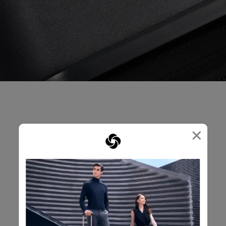
×
產品評論
評論
評級快照
從下方選擇一行過濾評論。
5星
星級
15