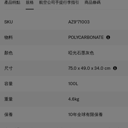
產品特點
規格
航空公司手提行李指引
商品條碼
規格
SKU
AZ9*71003
物料
POLYCARBONATE
顏色
啞光石墨灰色
尺寸
75.0 x 49.0 x 34.0
cm
容量
100
L
重量
4.6
kg
保養
10年全球有限保養