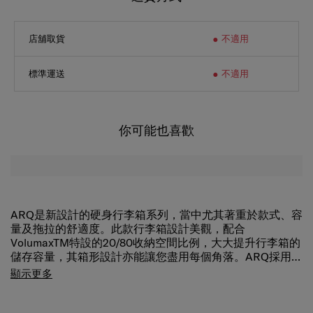
店舖取貨
不適用
標準運送
不適用
你可能也喜歡
ARQ是新設計的硬身行李箱系列，當中尤其著重於款式、容
量及拖拉的舒適度。此款行李箱設計美觀，配合
VolumaxTM特設的20/80收納空間比例，大大提升行李箱的
儲存容量，其箱形設計亦能讓您盡用每個角落。ARQ採用的
全新Aero-TracTM彈力滑輪設計，能有效減低輪子滾動的震
顯示更多
動及聲音，箱身飾以簡約摩登的細緻網紋，配以設計精巧的
外殼形狀，使ARQ成為實用與款式兼備的大師級傑作。