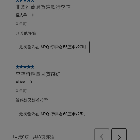
5星，共5星。
非常推薦購買這款行李箱
路人羊
3 年前
無其他評論
最初發佈在
ARQ 行李箱 55厘米/20吋
5星，共5星。
空箱時輕量且質感好
Alice
3 年前
質感好又好推拉??
最初發佈在
ARQ 行李箱 69厘米/25吋
上
1
–
第8項，共18項
評論
下