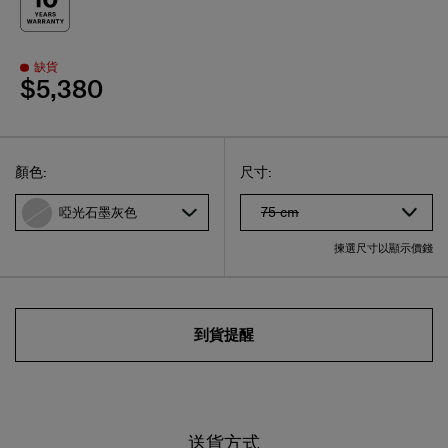
缺貨
$5,380
Select
選擇尺碼
Select
顏色:
尺寸:
75 cm
啞光石墨灰色
揀選尺寸以顯示價錢
到貨提醒
送貨方式