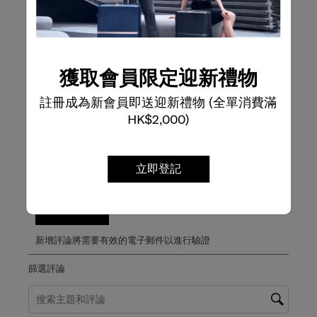
15 個評論帶有 5
4星
星級
3
3 個評論帶有 4
3星
星級
0
0 個評論帶有 3
2星
星級
0
0 個評論帶有 2
1星
星級
0
獲取會員限定迎新禮物
0 個評論帶有 1
註冊成為新會員即送迎新禮物 (全單消費滿
整體評分
HK$2,000)
4.8
18條評論
立即登記
寫評論
撰寫評論
新增評論將需要有效的電子郵件以進行驗證
篩選評論
搜尋主題和評論搜尋區域