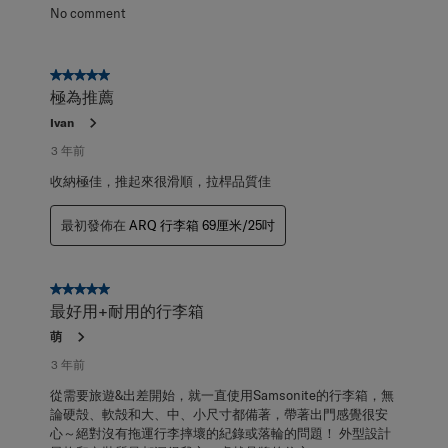
No comment
5星，共5星。
極為推薦
Ivan
3 年前
收納極佳，推起來很滑順，拉桿品質佳
最初發佈在
ARQ 行李箱 69厘米/25吋
5星，共5星。
最好用+耐用的行李箱
萌
3 年前
從需要旅遊&出差開始，就一直使用Samsonite的行李箱，無
論硬殻、軟殻和大、中、小尺寸都備著，帶著出門感覺很安
心～絕對沒有拖運行李摔壞的紀錄或落輪的問題！ 外型設計