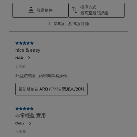
排序方式
篩選條件
最高至最低評級
1
1
–
第8項，共18項
評論
至
第
8
項，
5星，共5星。
共
nice & easy
18
HAX
項
評
2 年前
論。
外型好辨認。內容簡單易操作。
最初發佈在
ARQ 行李箱 55厘米/20吋
5星，共5星。
非常輕盈 實用
Cubs
3 年前