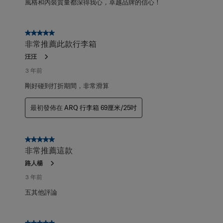
風格和內裝質量都深得我心，卓越品牌的信心！
5星，共5星。
非常推薦此款行李箱
汪汪
3 年前
剛好碰到打折期間，非常滑算
最初發佈在
ARQ 行李箱 69厘米/25吋
5星，共5星。
非常推薦這款
路人楊
3 年前
五其他評論