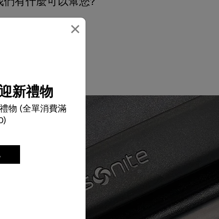
我們有什麼可以幫您?
×
電郵
迎新禮物
禮物 (全單消費滿
0)
記