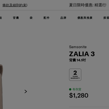
夏日限時優惠: 精選行李箱低至6折
箱
背囊
袋
配件
品牌
優惠與推廣
探
Samsonite
ZALIA 3
背囊 14.1吋
有存貨
$1,280