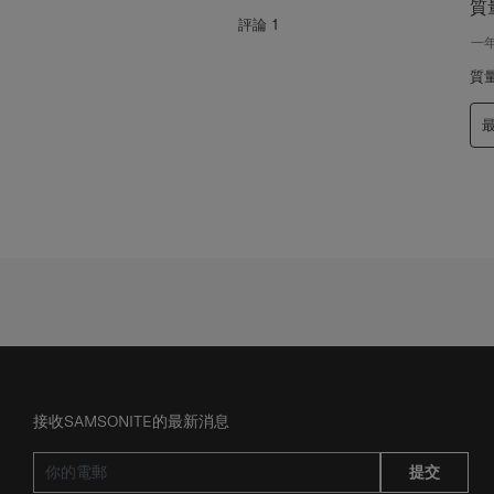
項
質
評
評論
1
論。
一
質
接收SAMSONITE的最新消息
提交