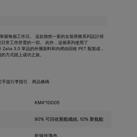
.0 系列掌握每個工作日。 這款煥然一新的女裝商務系列設計得
您日常工作所需的一切。 此外，這個系列使用了
件 Zalia 3.0 單品的外層面料和內裡由回收 PET 瓶製成，
續的方式踏上成功之旅。
4.1 吋收納空間寬敞，可容納手提電腦和平板電腦，內部隔層可收
手提電話和其他商務物品。背囊的外面還有水樽收納隔
背囊掛起來，提供另一種的攜帶方式。背面的智能套可以
行李箱上。
司手提行李指引
商品條碼
KM4*10005
90% 可回收聚酯纖維, 10% 聚氨酯
乾燥玫瑰色