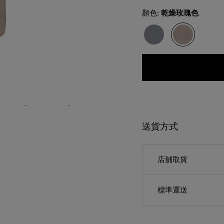
Select
顏色:
乾燥玫瑰色
送貨方式
店舖取貨
標準運送