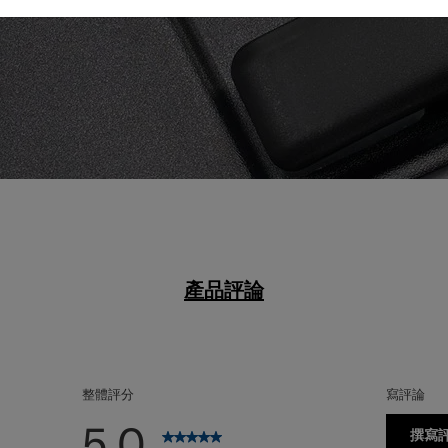
援，確保無論任何情
產品評論
整體評分
寫評論
5.0
撰寫