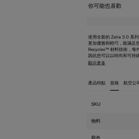
你可能也喜歡
使用全新的 Zalia 3
更加優雅和輕巧，能滿足
Recyclex™ 材料技術，每
因此您可以以時尚和可持
Zalia 3.0 背囊 1
顯示更多
納及整理名片、筆記本、
層。頂部提手柄可讓您把
讓您輕鬆地將背囊固定在
產品特點
規格
航空公
規格
SKU
物料
顏色