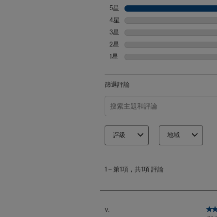
5星
星級
4星
星級
3星
星級
2星
星級
1星
星級
篩選評論
搜尋主題和評論搜尋區域
評級
地域
1
至
1
–
第1項，共1項
評論
第
1
項，
共
1
5
V.