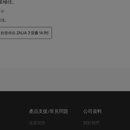
量極佳。
年前
量佳。
最初發佈在
ZALIA 3 背囊 14.1吋
產品支援/常見問題
公司資料
送貨安排
關於我們