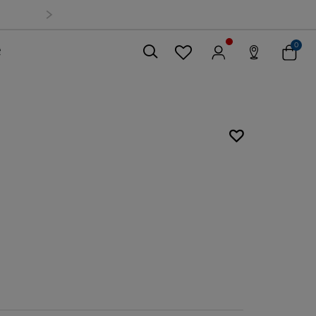
0
索
關閉