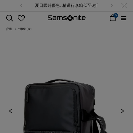
夏日限時優惠: 精選行李箱低至6折
0
背囊
2用袋 (大)