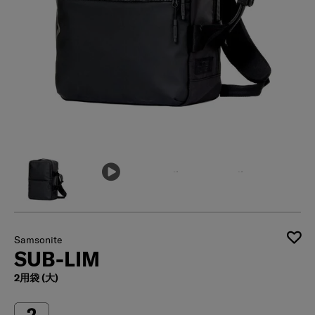
Samsonite
SUB-LIM
2用袋 (大)