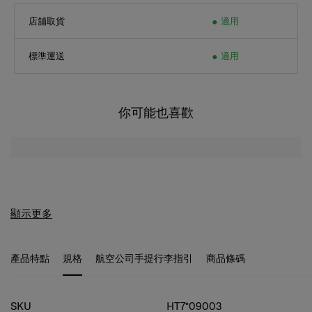
店舖取貨
適用
標準運送
適用
你可能也喜歡
顯示更多
產品特點
規格
航空公司手提行李指引
商品條碼
規格
SKU
HT7*09003