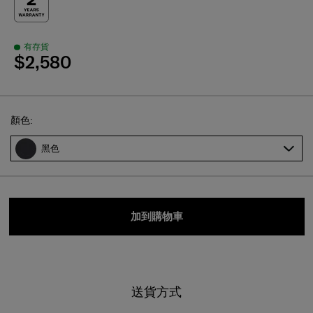
有存貨
$2,580
Select
顏色:
黑色
加到購物車
送貨方式