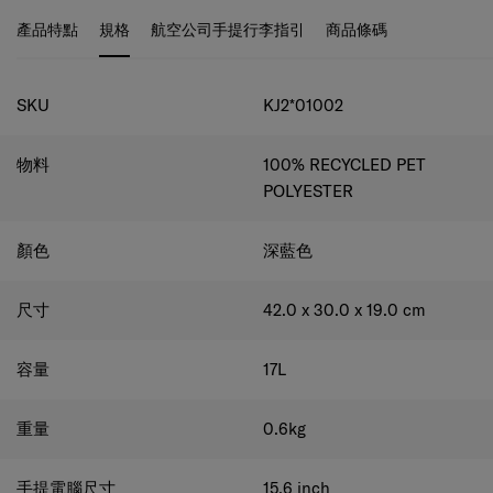
產品特點
規格
航空公司手提行李指引
商品條碼
規格
SKU
KJ2*01002
物料
100% RECYCLED PET
POLYESTER
顏色
深藍色
尺寸
42.0 x 30.0 x 19.0
cm
容量
17
L
重量
0.6
kg
手提電腦尺寸
15.6
inch