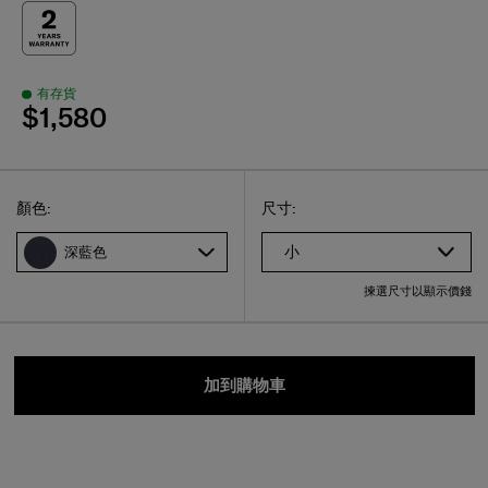
有存貨
$1,580
Select
選擇尺碼
Select
顏色:
尺寸:
小
深藍色
揀選尺寸以顯示價錢
加到購物車
送貨方式