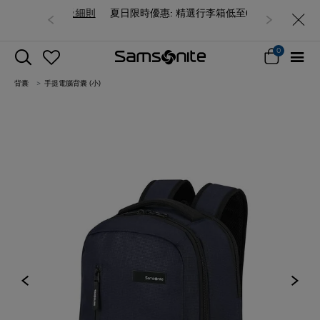
夏日限時優惠: 精選行李箱低至6折
0
背囊
手提電腦背囊 (小)