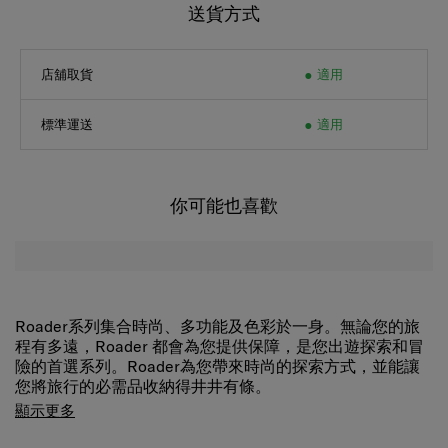
店舖取貨
適用
標準運送
適用
你可能也喜歡
Roader系列集合時尚、多功能及色彩於一身。無論您的旅
程有多遠，Roader 都會為您提供保障，是您出遊探索和冒
險的首選系列。Roader為您帶來時尚的探索方式，並能讓
您將旅行的必需品收納得井井有條。
Roader 採用由 100% 回收 PET 瓶及Recyclex™循環再生技
顯示更多
術製成。