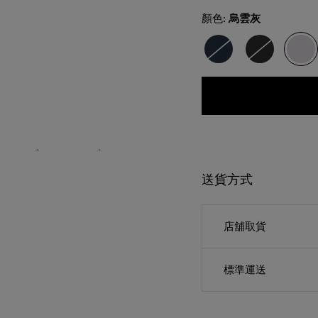
Select
顏色:
烏雲灰
送貨方式
店舖取貨
標準運送