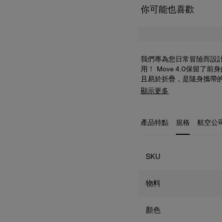
你可能也喜歡
我們專為您日常冒險而設計
用！ Move 4.0保留
且易於折疊，是隨身攜帶
顯示更多
產品特點
規格
航空公
規格
SKU
物料
顏色