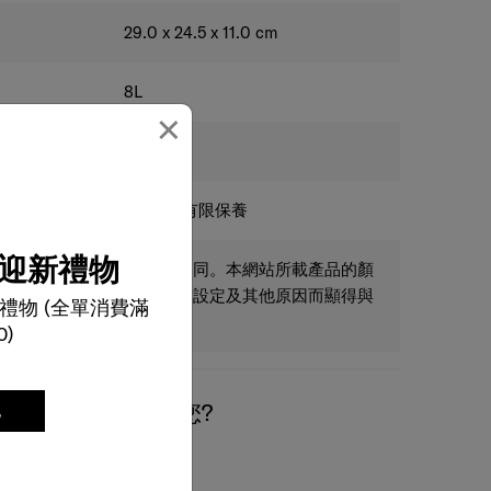
29.0 x 24.5 x 11.0
cm
8
L
×
0.45
kg
2年全球有限保養
迎新禮物
只供參考，實際尺碼可能不同。本網站所載產品的顏
為燈光、角度、閣下屏幕之設定及其他原因而顯得與
禮物 (全單消費滿
0)
我們有什麼可以幫您?
記