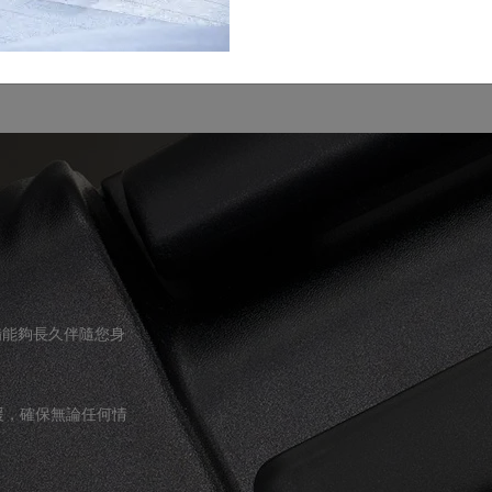
裝備能夠長久伴隨您身
援，確保無論任何情