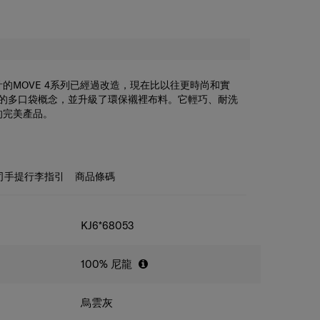
的MOVE 4系列已經過改造，現在比以往更時尚和實
了前身的多口袋概念，並升級了環保襯裡布料。它輕巧、耐洗
的完美產品。
司手提行李指引
商品條碼
KJ6*68053
100% 尼龍
烏雲灰