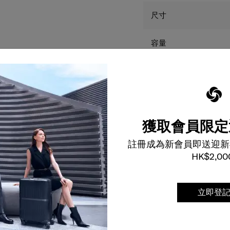
尺寸
容量
重量
保養
獲取會員限定
本網站顯示的產品尺碼
色只供參考，並可能因
註冊成為新會員即送迎新
實物之顏色不同。
HK$2,00
立即登