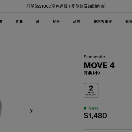
夏日限時優惠: 精選行李箱低至6折
箱
背囊
袋
配件
品牌
優惠與推廣
探
Samsonite
MOVE 4
背囊 (小)
有存貨
$1,480