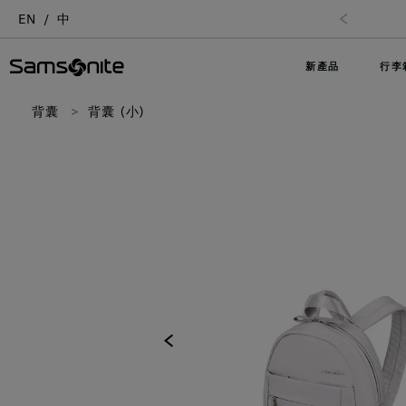
EN
中
新產品
行李
背囊
背囊 (小)