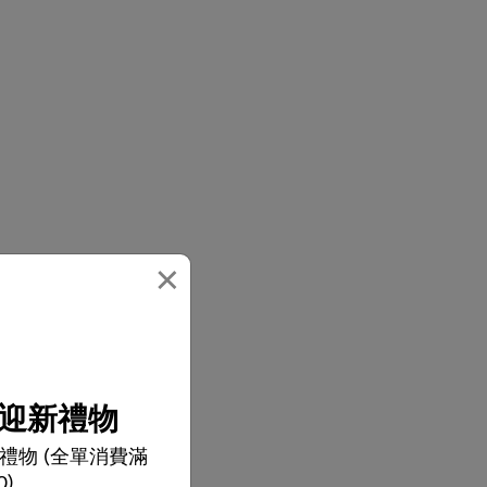
×
便有序收納
迎新禮物
禮物 (全單消費滿
0)