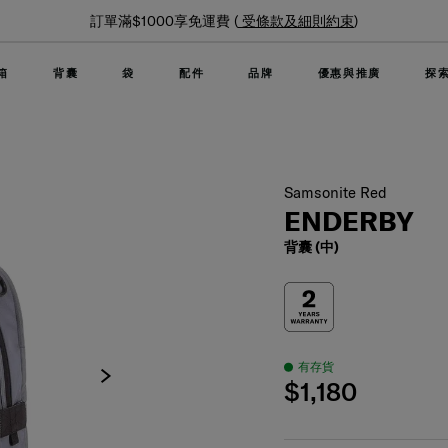
夏日限時優惠: 精選行李箱低至6折
箱
背囊
袋
配件
品牌
優惠與推廣
探
Samsonite Red
ENDERBY
背囊 (中)
有存貨
$1,180