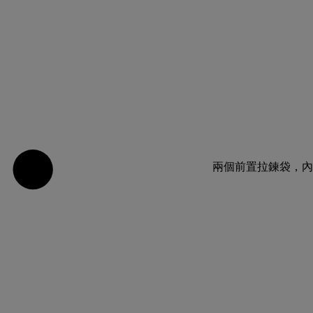
兩個前置拉鍊袋，內