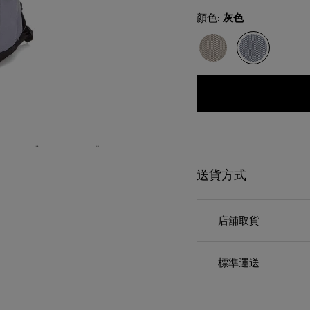
Select
顏色:
灰色
送貨方式
店舖取貨
標準運送