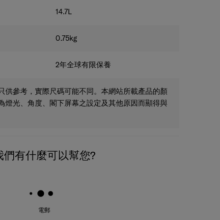
14.7
L
0.75
kg
2年全球有限保養
只供參考，實際尺碼可能不同。本網站所載產品的顏
為燈光、角度、閣下屏幕之設定及其他原因而顯得與
我們有什麼可以幫您?
電郵