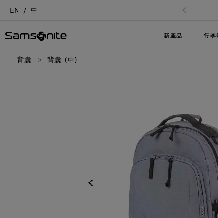
EN
中
新產品
行李
背囊
背囊 (中)