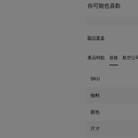
你可能也喜歡
顯示更多
產品特點
規格
航空公
規格
SKU
物料
顏色
尺寸