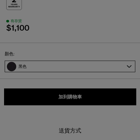
有存貨
$1,100
Select
顏色:
黑色
加到購物車
送貨方式