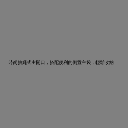
時尚抽繩式主開口，搭配便利的側置主袋，輕鬆收納