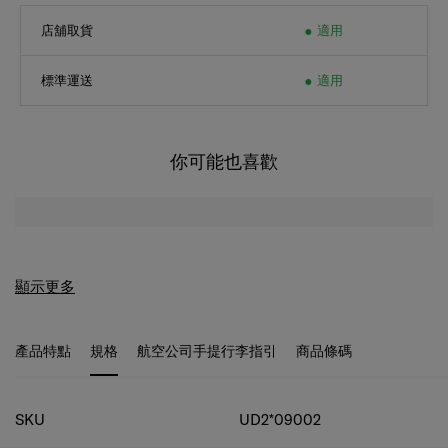
店舖取貨
適用
標準運送
適用
你可能也喜歡
顯示更多
產品特點
規格
航空公司手提行李指引
商品條碼
規格
SKU
UD2*09002