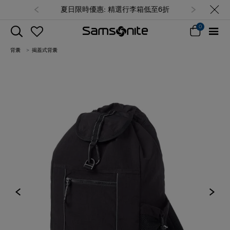
夏日限時優惠: 精選行李箱低至6折
0
背囊
揭蓋式背囊