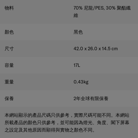
物料
70% 尼龍/PES, 30% 聚酯纖
維
顏色
黑色
尺寸
42.0 x 26.0 x 14.5
cm
容量
17
L
重量
0.43
kg
保養
2年全球有限保養
本網站顯示的產品尺碼只供參考，實際尺碼可能不同。本網站
所載產品的顏色只供參考，並可能因為燈光、角度、閣下屏幕
之設定及其他原因而顯得與實物之顏色不同。