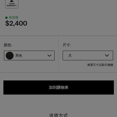
有存貨
$2,400
Select
選擇尺碼
Select
顏色:
尺寸:
大
黑色
揀選尺寸以顯示價錢
加到購物車