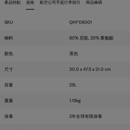
Conveniently store and access frequently-used items.
產品特點
規格
航空公司手提行李指引
商品條碼
Multiple pockets
Easily store and organize big and small
items.
Separate shoe compartment
Store your shoes
規格
conveniently away from your other belongings.
Velcro
SKU
QH1*09001
back pocket / Smart sleeve
Use the back pocket for
extra storage or as a smart sleeve to attach the bag to
your luggage.
Detachable and adjustable shoulder strap
物料
80% 尼龍, 20% 聚氨酯
Carry your bag by hand or slung on your shoulder.
顏色
黑色
尺寸
30.0 x 47.5 x 21.0
cm
容量
25
L
重量
1.15
kg
保養
2年全球有限保養