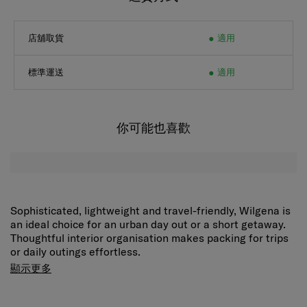
送貨方式
店舖取貨
適用
標準運送
適用
你可能也喜歡
Sophisticated, lightweight and travel-friendly, Wilgena is
an ideal choice for an urban day out or a short getaway.
Thoughtful interior organisation makes packing for trips
or daily outings effortless.
Grab handle
Enjoy carrying flexibility and hanging
顯示更多
convenience.
Organized main compartment
Pack and
organize whatever you need with ease.
Front pocket