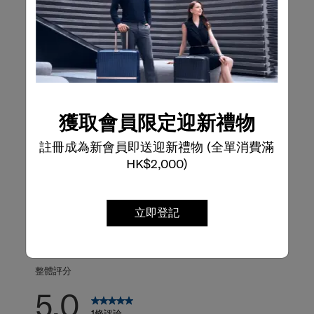
產品評論
評論
評級快照
獲取會員限定迎新禮物
從下方選擇一行過濾評論。
註冊成為新會員即送迎新禮物 (全單消費滿
5星
星級
HK$2,000)
1
1 個評論帶有 5
4星
星級
0
0 個評論帶有 4
3星
星級
0
0 個評論帶有 3
立即登記
2星
星級
0
0 個評論帶有 2
1星
星級
0
0 個評論帶有 1
整體評分
5.0
1條評論