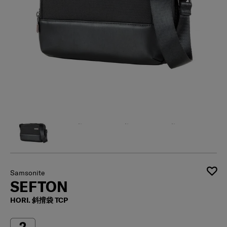
Samsonite
SEFTON
HORI. 斜揹袋 TCP