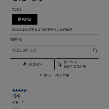
寫評論
撰寫評論
新增評論將需要有效的電子郵件以進行驗證
篩選評論
搜尋主題和評論搜尋區域
排序方式
篩選條件
最高至最低評級
1
1
–
第1項，共1項
評論
至
第
1
項，
5星，共5星。
共
很輕
1
小瑞
項
評
6 年前