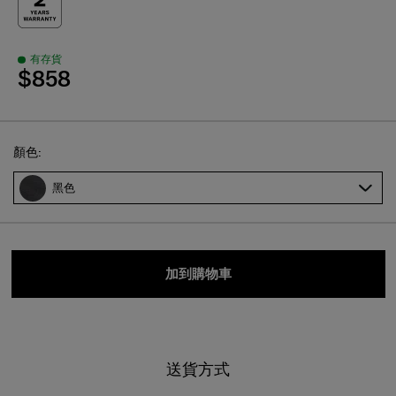
有存貨
$858
Select
顏色:
黑色
加到購物車
送貨方式