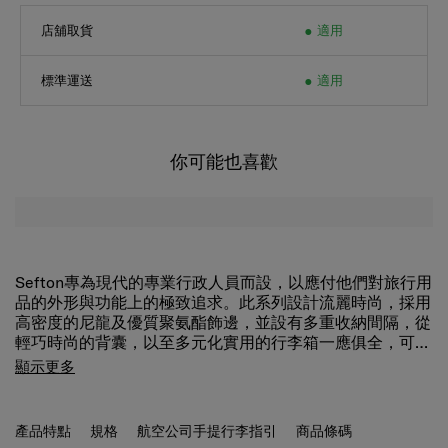
店舖取貨
適用
標準運送
適用
你可能也喜歡
Sefton專為現代的專業行政人員而設，以應付他們對旅行用
品的外形與功能上的極致追求。此系列設計流麗時尚，採用
高密度的尼龍及優質聚氨酯飾邊，並設有多重收納間隔，從
輕巧時尚的背囊，以至多元化實用的行李箱一應俱全，可滿
足日常商務公幹的不同需要，是都市專業人士的理想出行之
簡約時尚的Sefton斜揹袋適合日常使用，袋內間隔井然有
顯示更多
選。
序，包括一個平板電腦專用間隔，讓您妥善靈活地收納個人
物品，既整齊又安全。
產品特點
規格
航空公司手提行李指引
商品條碼