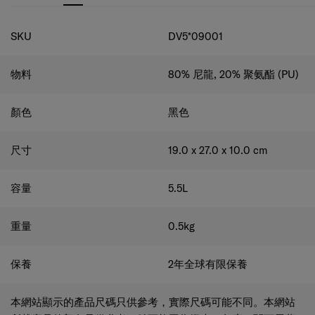
規格
SKU
DV5*09001
物料
80% 尼龍, 20% 聚氨酯 (PU)
顏色
黑色
尺寸
19.0 x 27.0 x 10.0
cm
容量
5.5
L
重量
0.5
kg
保養
2年全球有限保養
本網站顯示的產品尺碼只供參考，實際尺碼可能不同。本網站