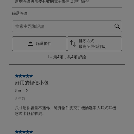
新增評論將需要有效的電子郵件以進行驗證
篩選評論
搜尋主題和評論搜尋區域
排序方式
篩選條件
最高至最低評級
1
1
–
第4項，共4項
評論
至
第
4
項，
5星，共5星。
共
好用的輕便小包
4
Jim
項
評
2 年前
論。
尺寸迷你容量不迷你、隨身物件皮夾手機鑰匙串入耳式耳機
悠遊卡輕鬆收納。
5星，共5星。