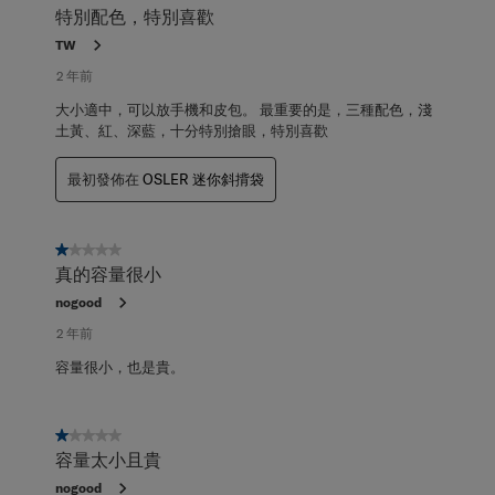
特別配色，特別喜歡
TW
2 年前
大小適中，可以放手機和皮包。 最重要的是，三種配色，淺
土黃、紅、深藍，十分特別搶眼，特別喜歡
最初發佈在
OSLER 迷你斜揹袋
1星，共5星。
真的容量很小
nogood
2 年前
容量很小，也是貴。
1星，共5星。
容量太小且貴
nogood