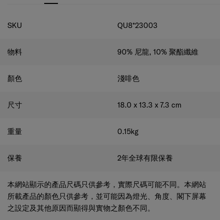
規格
SKU
QU8*23003
物料
90% 尼龍, 10% 聚酯纖維
顏色
淺啡色
尺寸
18.0 x 13.3 x 7.3
cm
重量
0.15
kg
保養
2年全球有限保養
本網站顯示的產品尺碼只供參考，實際尺碼可能不同。本網站
所載產品的顏色只供參考，並可能因為燈光、角度、閣下屏幕
之設定及其他原因而顯得與實物之顏色不同。