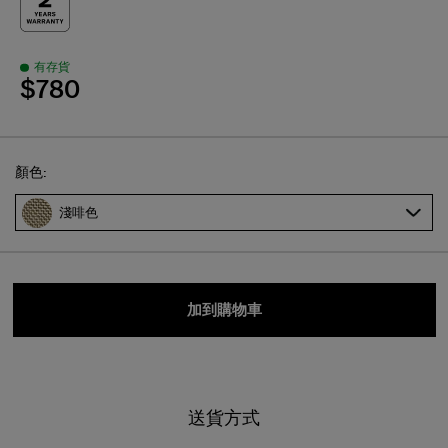
有存貨
$780
Select
顏色:
淺啡色
加到購物車
送貨方式