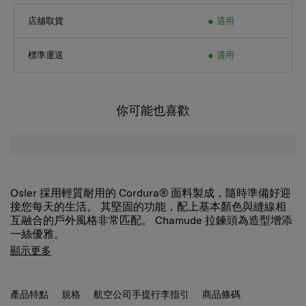
店舖取貨
適用
標準運送
適用
你可能也喜歡
Osler 採用輕質耐用的 Cordura® 面料製成，隨時準備好迎
接您每天的生活。 其堅固的功能，配上基本顏色與縫線相
互融合的戶外風格非常匹配。 Chamude 拉鍊頭為造型增添
一絲優雅。
Osler 迷你斜揹袋有一個帶拉鍊的主隔層，可確保您的物品
顯示更多
安全。 正面的 U 型拉鍊口袋為小物品提供額外的存儲空
間。 肩帶配有襯墊，舒適且可拆卸，讓您可以整齊收起您
的物品之餘亦能輕鬆手提。
產品特點
規格
航空公司手提行李指引
商品條碼