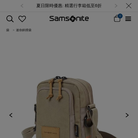
夏日限時優惠: 精選行李箱低至6折
0
袋
迷你斜揹袋