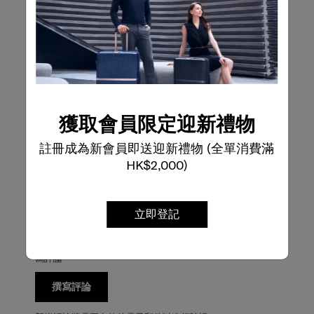
評論
評級快照
從下方選擇一行過濾評論。
5星
星級
2
2 個評論帶有 5
4星
星級
0
0 個評論帶有 4
3星
星級
0
獲取會員限定迎新禮物
0 個評論帶有 3
2星
星級
0
0 個評論帶有 2
註冊成為新會員即送迎新禮物 (全單消費滿
1星
星級
2
2 個評論帶有 1
HK$2,000)
整體評分
3.0
立即登記
4條評論
寫評論
撰寫評論