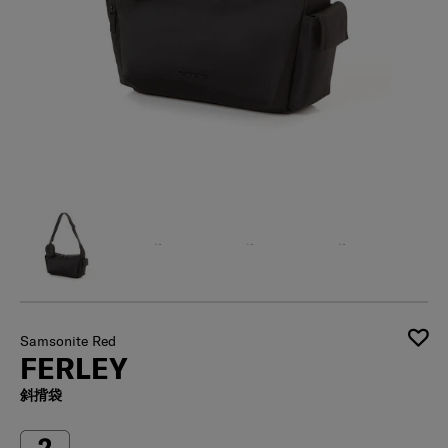
Samsonite Red
FERLEY
斜揹袋