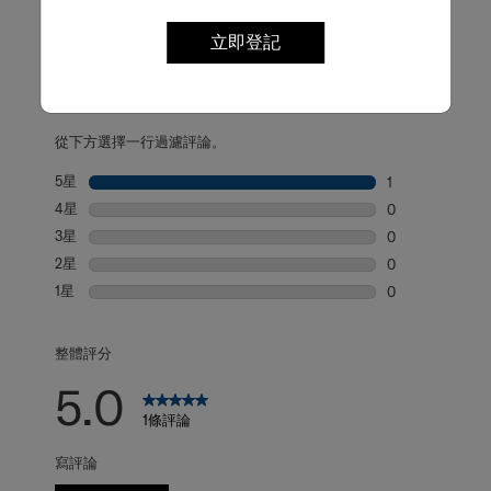
立即登記
評論
評級快照
從下方選擇一行過濾評論。
5星
星級
1
1 個評論帶有 5
4星
星級
0
0 個評論帶有 4
3星
星級
0
0 個評論帶有 3
2星
星級
0
0 個評論帶有 2
1星
星級
0
0 個評論帶有 1
整體評分
5.0
1條評論
寫評論