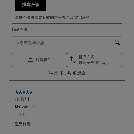
撰寫評論
新增評論將需要有效的電子郵件以進行驗證
篩選評論
搜尋主題和評論搜尋區域
排序方式
篩選條件
最高至最低評級
1
1
–
第1項，共1項
評論
至
第
1
項，
5星，共5星。
共
很實用
1
Melody
項
評
一年前
論。
造型好看