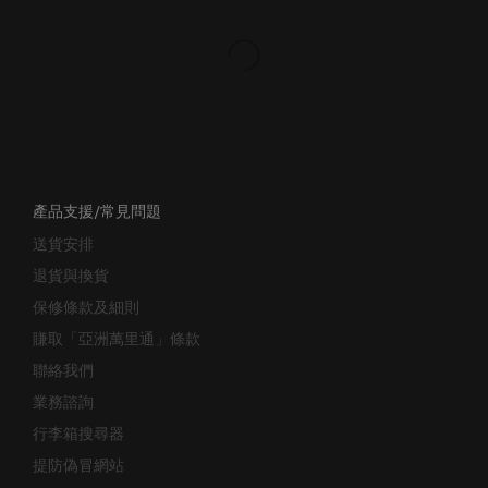
產品支援/常見問題
送貨安排
退貨與換貨
保修條款及細則
賺取「亞洲萬里通」條款
聯絡我們
業務諮詢
行李箱搜尋器
提防偽冒網站