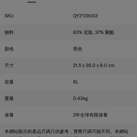
規格
SKU
QY3*09003
物料
63% 尼龍, 37% 聚酯
顏色
黑色
尺寸
21.5 x 36.0 x 9.0
cm
容量
6
L
重量
0.43
kg
保養
2年全球有限保養
本網站顯示的產品尺碼只供參考，實際尺碼可能不同。本網站