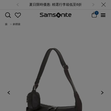
夏日限時優惠: 精選行李箱低至6折
0
袋
斜揹袋