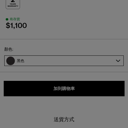
有存貨
$1,100
Select
顏色:
黑色
加到購物車
送貨方式