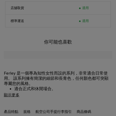
店舖取貨
適用
標準運送
適用
你可能也喜歡
Ferley 是一個專為知性女性而設的系列，非常適合日常使
用。 該系列擁有簡潔的細節和長青色，任何顏色都可突顯
專屬您的風格。
適合正式和休閒場合。
可容納 iPad。
顯示更多
配備一個微型袋用於存放各種配件或耳機盒。
可調節肩帶。
設有多個隔層方便存放。
產品特點
規格
航空公司手提行李指引
商品條碼