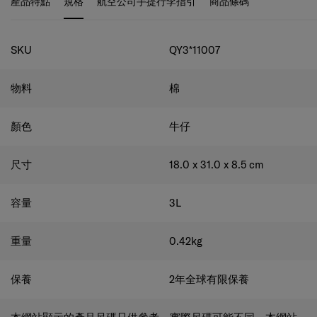
規格
SKU
QY3*11007
物料
棉
顏色
牛仔
尺寸
18.0 x 31.0 x 8.5
cm
容量
3
L
重量
0.42
kg
保養
2年全球有限保養
本網站顯示的產品尺碼只供參考，實際尺碼可能不同。本網站