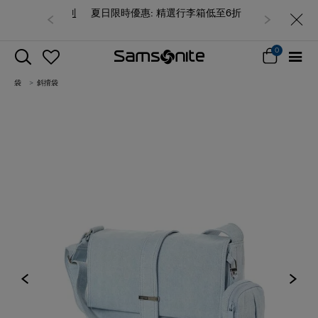
夏日限時優惠: 精選行李箱低至6折
0
袋
斜揹袋