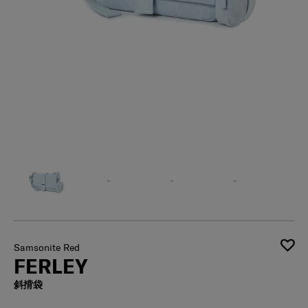
Samsonite Red
FERLEY
斜揹袋