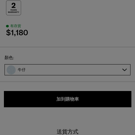
有存貨
$1,180
Select
顏色:
牛仔
加到購物車
送貨方式