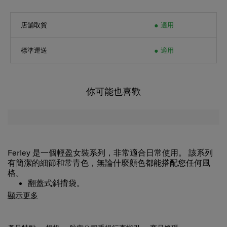
店舖取貨
適用
標準運送
適用
你可能也喜歡
Ferley 是一個輕盈女裝系列，非常適合日常使用。 該系列
有簡潔的細節和常青色，無論什麼顏色都能搭配您任何風
格。
翻蓋式斜揹袋。
可容納 iPad。
顯示更多
內部配備一個迷你口袋，用於存放各種配件或耳機
盒。
可調節肩帶。
產品特點
規格
航空公司手提行李指引
商品條碼
後面板口袋方便取放必需品。