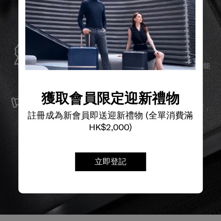
全球保修
Samsonite承諾提供全球保修服務，確保您的旅行裝備能
夠長久伴隨您身邊。
服務與維修
獲取會員限定迎新禮物
我們以最優質的物料製造產品，並提供可靠的服務支援，
確保無論任何情況，您的旅程始終領先一步。
註冊成為新會員即送迎新禮物 (全單消費滿
HK$2,000)
立即登記