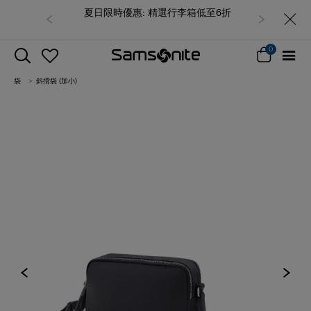
夏日限時優惠: 精選行李箱低至6折
0
袋
斜揹袋 (加小)