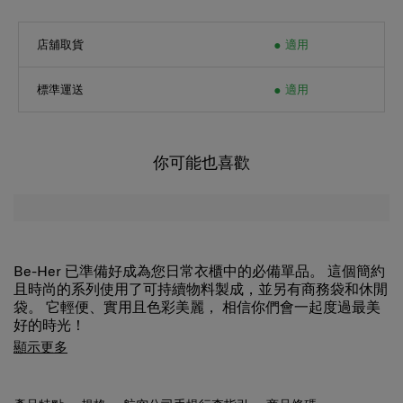
店舖取貨
適用
標準運送
適用
你可能也喜歡
Be-Her 已準備好成為您日常衣櫃中的必備單品。 這個簡約
且時尚的系列使用了可持續物料製成，並另有商務袋和休閒
袋。 它輕便、實用且色彩美麗， 相信你們會一起度過最美
好的時光！
顯示更多
產品特點
規格
航空公司手提行李指引
商品條碼