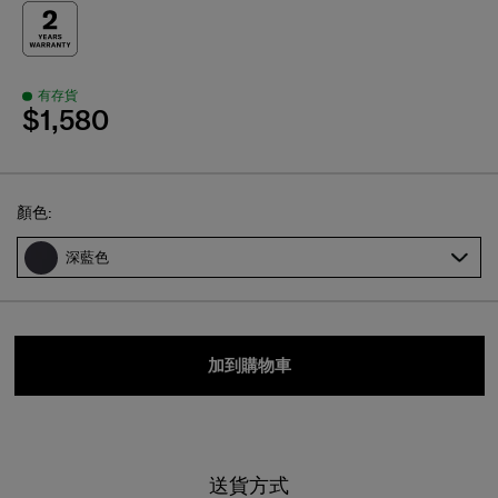
有存貨
$1,580
Select
顏色:
深藍色
加到購物車
送貨方式