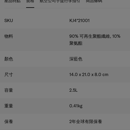
規格
SKU
KJ4*21001
物料
90% 可再生聚酯纖維, 10%
聚氨酯
顏色
深藍色
尺寸
14.0 x 21.0 x 8.0
cm
容量
2.5
L
重量
0.41
kg
保養
2年全球有限保養