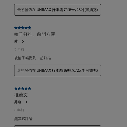
最初發佈在
UNIMAX 行李箱 75厘米/28吋(可擴充)
5星，共5星。
輪子好推、前開方便
琳
3 年前
被輪子精艷到，超好推
最初發佈在
UNIMAX 行李箱 69厘米/25吋(可擴充)
5星，共5星。
推薦文
芬迪
3 年前
無其它評論