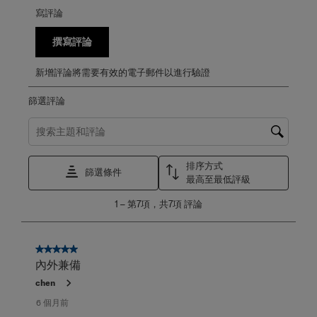
寫評論
撰寫評論
新增評論將需要有效的電子郵件以進行驗證
篩選評論
搜尋主題和評論搜尋區域
排序方式
篩選條件
最高至最低評級
1
1
–
第7項，共7項
評論
至
第
7
項，
5星，共5星。
共
內外兼備
7
chen
項
評
6 個月前
論。