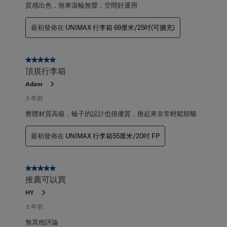
質感出色，煞車滾輪無聲，空間好運用
最初發佈在
UNIMAX 行李箱 69厘米/25吋(可擴充)
5星，共5星。
頂規行李箱
Adam
3 年前
整體材質高級，輪子的設計也很優質，推起來非常輕鬆順暢
最初發佈在
UNIMAX 行李箱55厘米/20吋 FP
5星，共5星。
推薦可以買
HY
3 年前
無其他評論