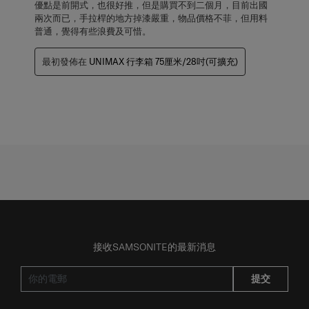
優點是前開式，也很好推，但是購買不到二個月，目前出國
兩次而已，手拉桿的地方掉漆嚴重，物品價格不菲，但用料
普通，覺得有些浪費及可惜。
最初發佈在
UNIMAX 行李箱 75厘米/28吋(可擴充)
接收SAMSONITE的最新消息
提交