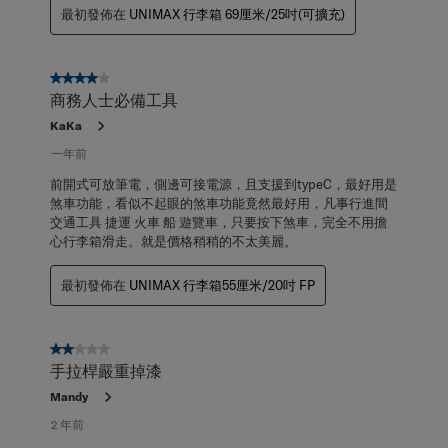
最初發佈在
UNIMAX 行李箱 69厘米/25吋(可擴充)
4星，共5星。
商務人士必備工具
KaKa
一年前
前開式可放筆電，側邊可接電源，且支援到typeC，最好用是
煞車功能，看似不起眼的煞車功能竟然最好用，凡事行進間
交通工具 捷運 火車 船 遊覽車，只要按下煞車，完全不用擔
心行李箱滑走。就是價格稍稍的不太美麗。
最初發佈在
UNIMAX 行李箱55厘米/20吋 FP
2星，共5星。
手拉桿嚴重掉漆
Mandy
2 年前