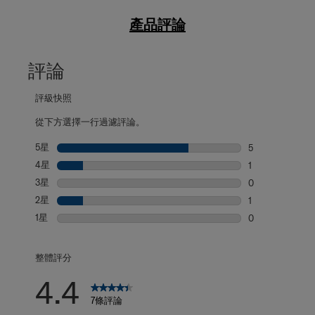
產品評論
評論
評級快照
從下方選擇一行過濾評論。
5星
星級
5
5 個評論帶有 5
4星
星級
1
1 個評論帶有 4
3星
星級
0
0 個評論帶有 3
2星
星級
1
1 個評論帶有 2
1星
星級
0
0 個評論帶有 1
整體評分
4.4
7條評論