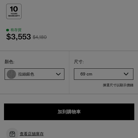
有存貨
$3,553
$4,180
Select
選擇尺碼
Select
顏色:
尺寸:
69 cm
拉絲銀色
揀選尺寸以顯示價錢
加到購物車
查看店舖庫存