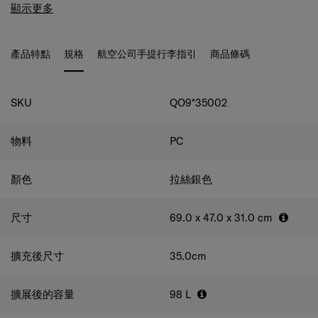
設。
Unimax系列行李箱配備Aero-Trac™旋轉減震靜音滑輪​，有
顯示更多
效減低輪子滾動的震動及聲音。外箱頂部設內嵌式滑輪鎖定
按鈕，提升行李箱的便利性；前置口袋設計及可擴充式設
計，提高行李箱收納的靈活性。TSA海關密碼鎖及帶磁力拉
產品特點
規格
航空公司手提行李指引
商品條碼
鏈扣的防盜拉鏈，提升行李箱的安全性。從設計、創新功能
和細節，Unimax 系列行李箱為旅行者提供更完善的旅行體
規格
驗。
SKU
QO9*35002
物料
PC
顏色
拉絲銀色
尺寸
69.0 x 47.0 x 31.0
cm
擴充後尺寸
35.0
cm
擴展後的容量
98
L