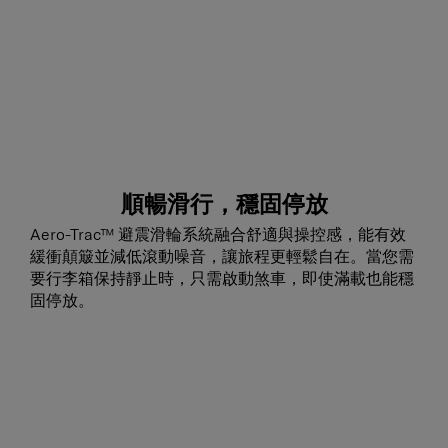
順暢滑行，穩固停放
Aero-Trac™ 避震滑輪系統融合舒適與操控感，能有效
緩衝顛簸並減低滾動噪音，讓旅程更輕鬆自在。當您需
要行李箱保持靜止時，只需啟動煞車，即使滿載也能穩
固停放。