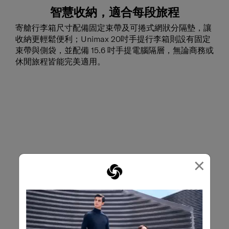
智慧收納，適合每段旅程
寄艙行李箱尺寸配備固定束帶及可捲式網狀分隔墊，讓
收納更輕鬆便利；Unimax 20吋手提行李箱則設有固定
束帶與側袋，並配備 15.6 吋手提電腦隔層，無論商務或
休閒旅程皆能完美適用。
×