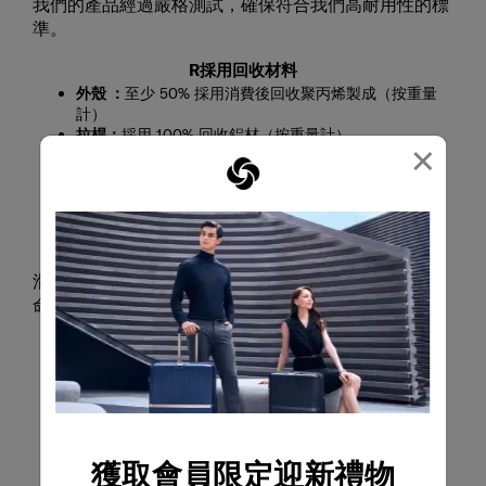
我們的產品經過嚴格測試，確保符合我們高耐用性的標
準。
R採用回收材料
外殼 ：
至少 50% 採用消費後回收聚丙烯製成（按重量
計）
拉桿：
採用 100% 回收鋁材（按重量計）
×
內襯和網布：
採用100% 消費後回收 PET 製成（按重量
計）
織帶與拉鍊（含拉鍊布與齒）：
採用 100% 消費後回收
PET 製成（按重量計）
可維修性
滑輪與拉桿皆採可維修式設計，有助延長產品使用壽
命。
獲取會員限定迎新禮物