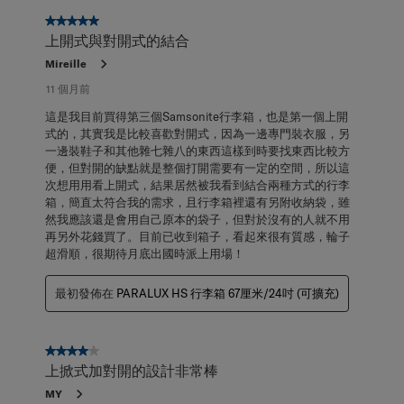
5星，共5星。
上開式與對開式的結合
Mireille
11 個月前
這是我目前買得第三個Samsonite行李箱，也是第一個上開
式的，其實我是比較喜歡對開式，因為一邊專門裝衣服，另
一邊裝鞋子和其他雜七雜八的東西這樣到時要找東西比較方
便，但對開的缺點就是整個打開需要有一定的空間，所以這
次想用用看上開式，結果居然被我看到結合兩種方式的行李
箱，簡直太符合我的需求，且行李箱裡還有另附收納袋，雖
然我應該還是會用自己原本的袋子，但對於沒有的人就不用
再另外花錢買了。目前已收到箱子，看起來很有質感，輪子
超滑順，很期待月底出國時派上用場！
最初發佈在
PARALUX HS 行李箱 67厘米/24吋 (可擴充)
4星，共5星。
上掀式加對開的設計非常棒
MY