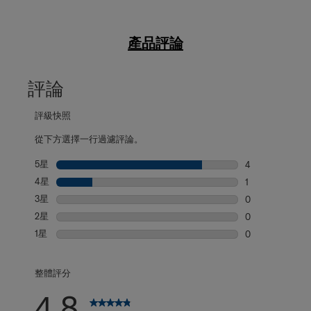
產品評論
評論
評級快照
從下方選擇一行過濾評論。
5星
星級
4
4 個評論帶有 5
4星
星級
1
1 個評論帶有 4
3星
星級
0
0 個評論帶有 3
2星
星級
0
0 個評論帶有 2
1星
星級
0
0 個評論帶有 1
整體評分
4.8