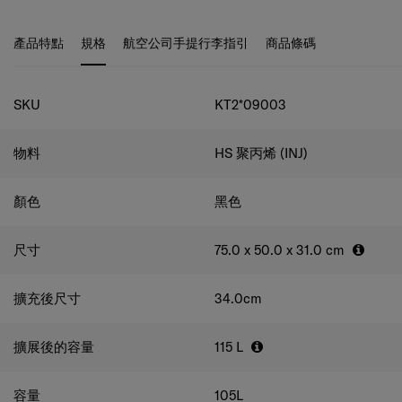
袋，方便您根據個人喜好整理旅行必需品。
產品特點
規格
航空公司手提行李指引
商品條碼
規格
SKU
KT2*09003
物料
HS 聚丙烯 (INJ)
顏色
黑色
尺寸
75.0 x 50.0 x 31.0
cm
擴充後尺寸
34.0
cm
擴展後的容量
115
L
容量
105
L