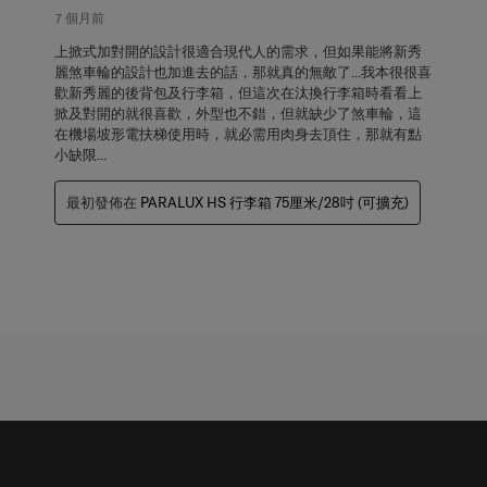
7 個月前
上掀式加對開的設計很適合現代人的需求，但如果能將新秀
麗煞車輪的設計也加進去的話，那就真的無敵了...我本很很喜
歡新秀麗的後背包及行李箱，但這次在汰換行李箱時看看上
掀及對開的就很喜歡，外型也不錯，但就缺少了煞車輪，這
在機場坡形電扶梯使用時，就必需用肉身去頂住，那就有點
小缺限...
最初發佈在
PARALUX HS 行李箱 75厘米/28吋 (可擴充)