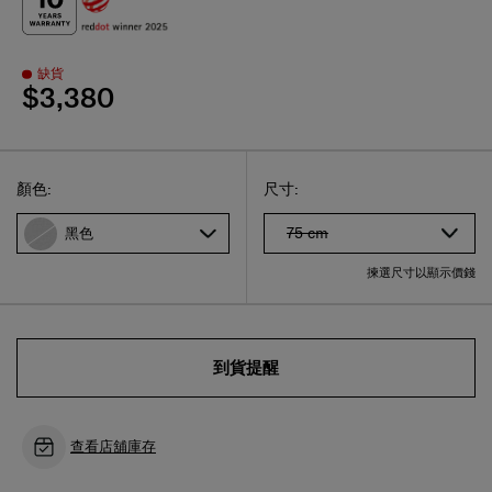
缺貨
$3,380
Select
選擇尺碼
Select
顏色:
尺寸:
75 cm
黑色
揀選尺寸以顯示價錢
到貨提醒
查看店舖庫存