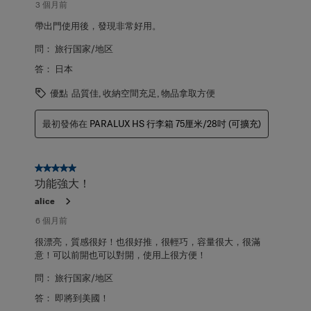
評
3 個月前
論。
帶出門使用後，發現非常好用。
問：
旅行国家/地区
答：
日本
優點
品質佳, 收納空間充足, 物品拿取方便
最初發佈在
PARALUX HS 行李箱 75厘米/28吋 (可擴充)
5星，共5星。
功能強大！
alice
6 個月前
很漂亮，質感很好！也很好推，很輕巧，容量很大，很滿
意！可以前開也可以對開，使用上很方便！
問：
旅行国家/地区
答：
即將到美國！