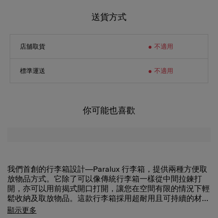
送貨方式
店舖取貨
不適用
標準運送
不適用
你可能也喜歡
我們首創的行李箱設計—Paralux 行李箱，提供兩種方便取
放物品方式。它除了可以像傳統行李箱一樣從中間拉鍊打
開，亦可以用前揭式開口打開，讓您在空間有限的情況下輕
鬆收納及取放物品。這款行李箱採用超耐用且可持續的材料
製成，採用雙開口設計，並配有 TSA 認證密碼鎖，可確保
顯示更多
您的物品安排。此外，它還配備三種不同尺寸的可拆卸收納