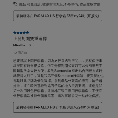
優點
輕量設計, 收納空間充足, 外型時尚, 物品拿取方便
最初發佈在
PARALUX HS 行李箱 67厘米/24吋 (可擴充)
5星，共5星。
上開對開雙重選擇
Mireille
10 個月前
想要嘗試上開行李箱，因為旅行常遇到房間小，把整個行李
箱展開有時會很擋路，但又覺得對開式東西可以分兩邊照不
同類型放拿去較方便，看到Samsonite 有出結合兩種方式時
就覺得太好了，這是我第三個Samsonie行李箱，要買新的也
都是以此品牌為優先選擇。拿到產品外觀真的漂亮，輪子超
好推，這在歐洲那種到處石子路的地方很需要啊。這也是我
第一次用淺色行李箱，還特地訂製了專用行李箱套，不便宜
但行李箱常被摔倒傷痕累累，這次寧願多花一點錢做保護。
最初發佈在
PARALUX HS 行李箱 67厘米/24吋 (可擴充)