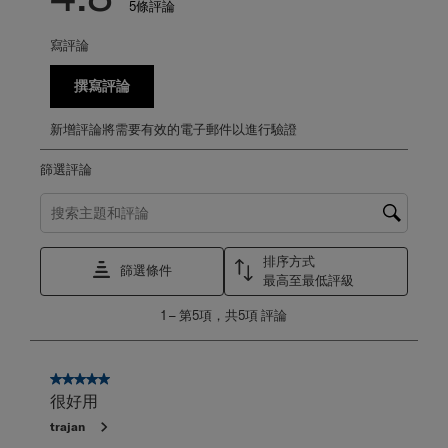
5條評論
寫評論
撰寫評論
新增評論將需要有效的電子郵件以進行驗證
篩選評論
搜尋主題和評論搜尋區域
排序方式
篩選條件
最高至最低評級
1
1
–
第5項，共5項
評論
至
第
5
項，
5星，共5星。
共
很好用
5
trajan
項