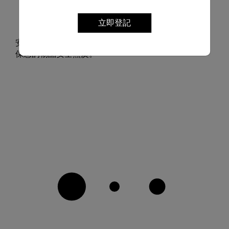
安全升級
立即登記
確保您安心無憂的旅行體驗
安全易用的三點式鎖定系統配搭內置 TSA 密碼鎖，確
保您的物品安全無虞。