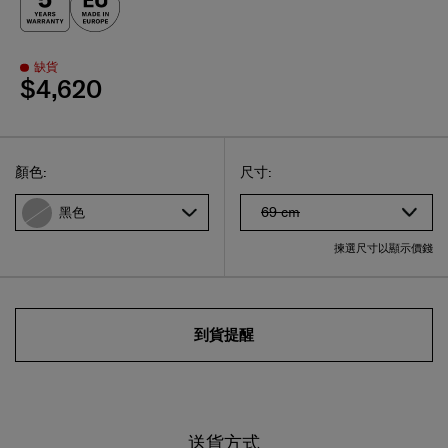
缺貨
$4,620
Select
選擇尺碼
Select
顏色:
尺寸:
69 cm
黑色
揀選尺寸以顯示價錢
到貨提醒
送貨方式