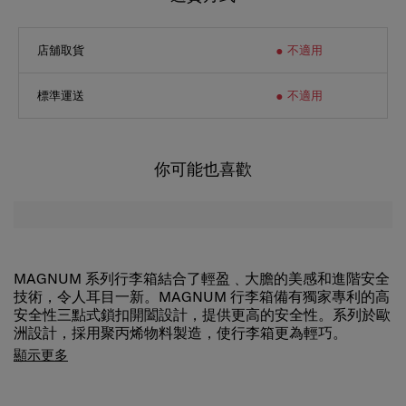
店舖取貨
不適用
標準運送
不適用
你可能也喜歡
MAGNUM 系列行李箱結合了輕盈﹑大膽的美感和進階安全
技術，令人耳目一新。MAGNUM 行李箱備有獨家專利的高
安全性三點式鎖扣開闔設計，提供更高的安全性。系列於歐
洲設計，採用聚丙烯物料製造，使行李箱更為輕巧。
MAGNUM 系列行李箱容量大，內附有可拆卸的分隔層，方
顯示更多
便清洗。雙輪設計及TSA海關密碼鎖，使您的旅途更安全更
方便。