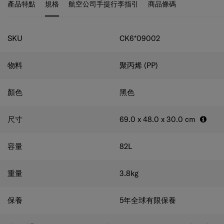
產品特點
規格
航空公司手提行李指引
商品條碼
規格
SKU
CK6*09002
物料
聚丙烯 (PP)
顏色
黑色
尺寸
69.0 x 48.0 x 30.0
cm
容量
82
L
重量
3.8
kg
保養
5年全球有限保養