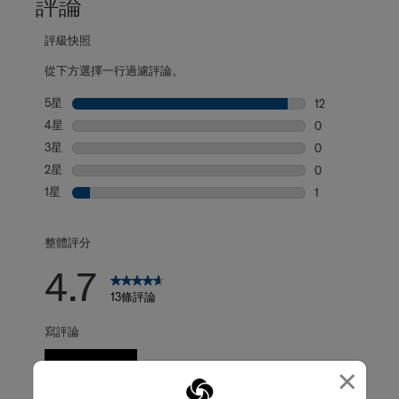
評論
評級快照
從下方選擇一行過濾評論。
5星
星級
12
12 個評論帶有 5
4星
星級
0
0 個評論帶有 4
3星
星級
0
0 個評論帶有 3
2星
星級
0
0 個評論帶有 2
1星
星級
1
1 個評論帶有 1 
整體評分
4.7
13條評論
寫評論
撰寫評論
×