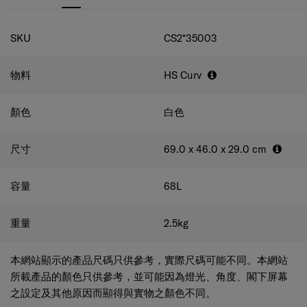
規格
SKU
CS2*35003
物料
HS Curv
顏色
白色
尺寸
69.0 x 46.0 x 29.0
cm
容量
68
L
重量
2.5
kg
本網站顯示的產品尺碼只供參考，實際尺碼可能不同。本網站
所載產品的顏色只供參考，並可能因為燈光、角度、閣下屏幕
之設定及其他原因而顯得與實物之顏色不同。