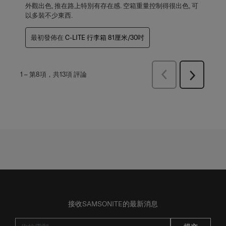
外觀出色, 推在路上特別有存在感. 空箱重量控制得很出色, 可
以多裝不少東西.
最初發佈在
C-LITE 行李箱 81厘米/30吋
上
1
–
第8項，共13項
評論
下
一
一
頁
頁
評
評
論
論
接收SAMSONITE的最新消息