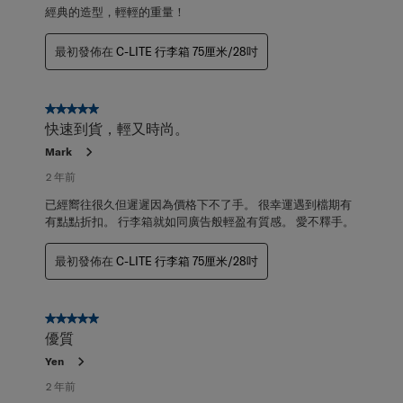
經典的造型，輕輕的重量！
最初發佈在
C-LITE 行李箱 75厘米/28吋
5星，共5星。
快速到貨，輕又時尚。
Mark
2 年前
已經嚮往很久但遲遲因為價格下不了手。 很幸運遇到檔期有
有點點折扣。 行李箱就如同廣告般輕盈有質感。 愛不釋手。
最初發佈在
C-LITE 行李箱 75厘米/28吋
5星，共5星。
優質
Yen
2 年前