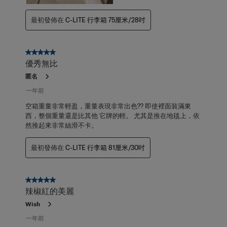
最初發佈在
C-LITE 行李箱 75厘米/28吋
5星，共5星。
優秀無比
匿名
一年前
空箱重量非常輕盈，重量表現非常出色?? 即使裡面裝滿東
西，整個重量還是比其他 它牌的輕。 尤其是推在地毯上，依
然推起來非常絲滑不卡。
最初發佈在
C-LITE 行李箱 81厘米/30吋
5星，共5星。
辣椒紅的美麗
Wish
一年前