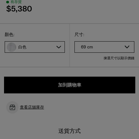
有存貨
$5,380
Select
選擇尺碼
Select
顏色:
尺寸:
69 cm
白色
揀選尺寸以顯示價錢
加到購物車
查看店舖庫存
送貨方式