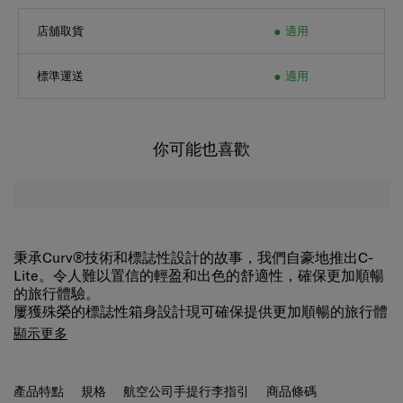
店舖取貨
適用
標準運送
適用
你可能也喜歡
秉承Curv®技術和標誌性設計的故事，我們自豪地推出C-
Lite。令人難以置信的輕盈和出色的舒適性，確保更加順暢
的旅行體驗。
屢獲殊榮的標誌性箱身設計現可確保提供更加順暢的旅行體
驗。 加長的雙拉捍和雙滑輪確保了極高的機動性和易用
顯示更多
性。 秉承CURV®編織技術，是C-Lite極致輕盈、堅韌的秘
密，亦是Samsonite獨有的技術。
產品特點
規格
航空公司手提行李指引
商品條碼