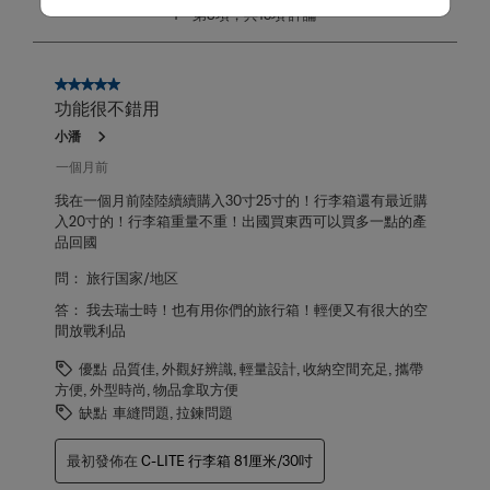
1
1
–
第8項，共13項
評論
至
第
8
項，
5星，共5星。
共
功能很不錯用
13
小潘
項
評
一個月前
論。
我在一個月前陸陸續續購入30寸25寸的！行李箱還有最近購
入20寸的！行李箱重量不重！出國買東西可以買多一點的產
品回國
問：
旅行国家/地区
答：
我去瑞士時！也有用你們的旅行箱！輕便又有很大的空
間放戰利品
優點
品質佳, 外觀好辨識, 輕量設計, 收納空間充足, 攜帶
方便, 外型時尚, 物品拿取方便
缺點
車縫問題, 拉鍊問題
最初發佈在
C-LITE 行李箱 81厘米/30吋