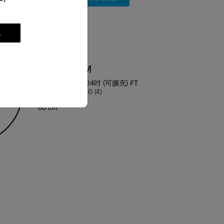
比較
7折
記
網店限定
FLATFORM
行李箱 66厘米/24吋 (可擴充) FT
4.0
(4)
66 cm