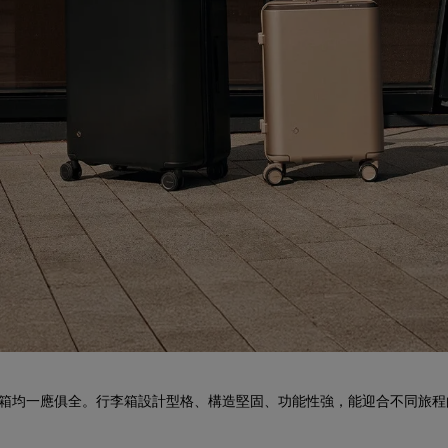
艙行李箱均一應俱全。行李箱設計型格、構造堅固、功能性強，能迎合不同