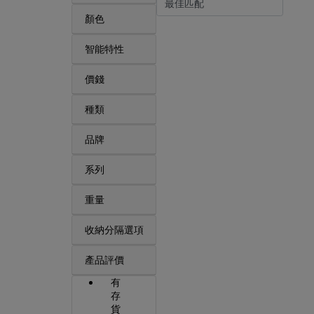
顏色
智能特性
價錢
種類
品牌
系列
重量
收納分隔選項
產品評價
有
存
貨