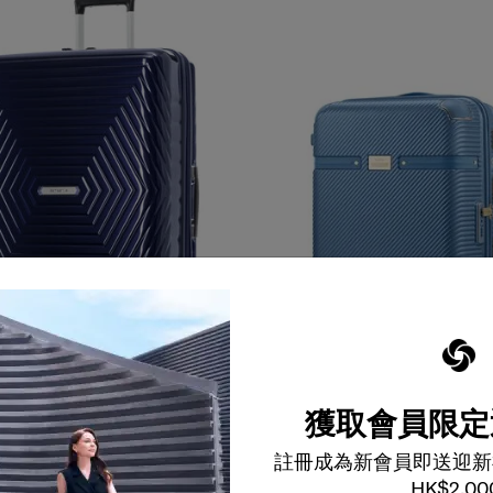
獲取會員限定
顏色
選擇顏色
註冊成為新會員即送迎新
0
$5,650
HK$2,00
加到購物車
加到購物車