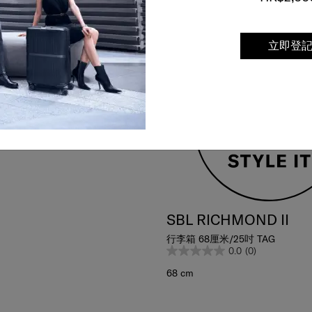
比較
立即登
RA
76厘米/28吋 (可擴充)
4.5
(4)
SBL RICHMOND II
行李箱 68厘米/25吋 TAG
0.0
(0)
68 cm