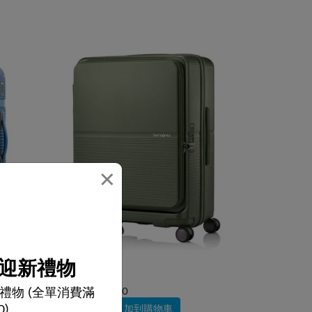
×
迎新禮物
選擇顏色
禮物 (全單消費滿
$3,700
$2,590
0)
加到購物車