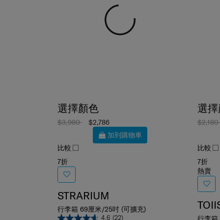
選擇顏色
選擇
$3,980
$2,786
$2,18
加到購物車
比較
比較
7折
7折
熱賣
STRARIUM
TOII
行李箱 69厘米/25吋 (可擴充)
4.6
(22)
行李箱 