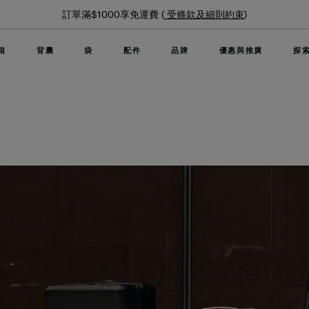
夏日限時優惠: 精選行李箱低至6折
箱
背囊
袋
配件
品牌
優惠與推廣
探