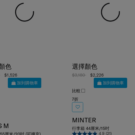
顏色
選擇顏色
0
$1,526
$3,180
$2,226
加到購物車
加到購物車
比較
7折
MINTER
S M
行李箱 44厘米/15吋
4.9
(21)
55厘米/20吋 (可擴充)