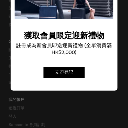
業務諮詢
行李箱搜尋器
提防偽冒網站
獲取會員限定迎新禮物
公司資料
註冊成為新會員即送迎新禮物 (全單消費滿
關於我們
HK$2,000)
工作機會
投資者關係
立即登記
門市位置
可持續發展
我的帳戶
追蹤訂單
登入
Samsonite 會員計劃